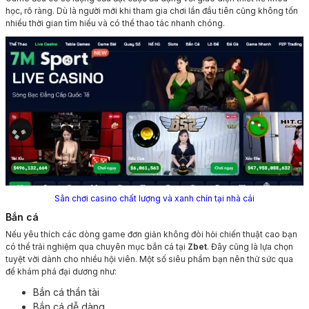
học, rõ ràng. Dù là người mới khi tham gia chơi lần đầu tiên cũng không tốn
nhiều thời gian tìm hiểu và có thể thao tác nhanh chóng.
Sân chơi casino chất lượng và xanh chín tại nhà cái
Bắn cá
Nếu yêu thích các dòng game đơn giản không đòi hỏi chiến thuật cao bạn
có thể trải nghiệm qua chuyên mục bắn cá tại
Zbet
. Đây cũng là lựa chọn
tuyệt vời dành cho nhiều hội viên. Một số siêu phẩm bạn nên thử sức qua
để khám phá đại dương như:
Bắn cá thần tài
Bắn cá dễ dàng