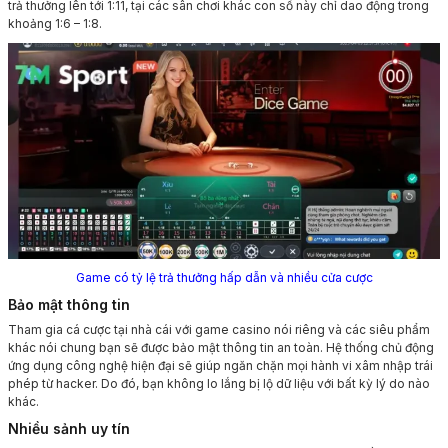
trả thưởng lên tới 1:11, tại các sân chơi khác con số này chỉ dao động trong
khoảng 1:6 – 1:8.
Game có tỷ lệ trả thưởng hấp dẫn và nhiều cửa cược
Bảo mật thông tin
Tham gia cá cược tại nhà cái với game casino nói riêng và các siêu phẩm
khác nói chung bạn sẽ được bảo mật thông tin an toàn. Hệ thống chủ động
ứng dụng công nghệ hiện đại sẽ giúp ngăn chặn mọi hành vi xâm nhập trái
phép từ hacker. Do đó, bạn không lo lắng bị lộ dữ liệu với bất kỳ lý do nào
khác.
Nhiều sảnh uy tín