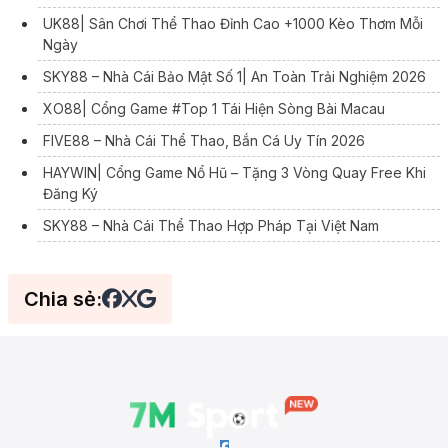
UK88| Sân Chơi Thể Thao Đỉnh Cao +1000 Kèo Thơm Mỗi
Ngày
SKY88 – Nhà Cái Bảo Mật Số 1| An Toàn Trải Nghiệm 2026
XO88| Cổng Game #Top 1 Tái Hiện Sòng Bài Macau
FIVE88 – Nhà Cái Thể Thao, Bắn Cá Uy Tín 2026
HAYWIN| Cổng Game Nổ Hũ – Tặng 3 Vòng Quay Free Khi
Đăng Ký
SKY88 – Nhà Cái Thể Thao Hợp Pháp Tại Việt Nam
Chia sẻ: