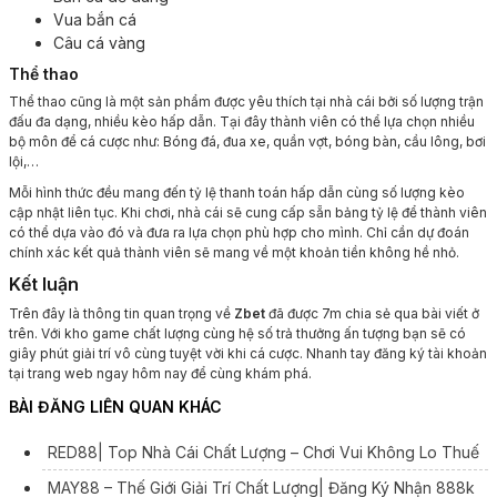
Vua bắn cá
Câu cá vàng
Thể thao
Thể thao cũng là một sản phẩm được yêu thích tại nhà cái bởi số lượng trận
đấu đa dạng, nhiều kèo hấp dẫn. Tại đây thành viên có thể lựa chọn nhiều
bộ môn để cá cược như: Bóng đá, đua xe, quần vợt, bóng bàn, cầu lông, bơi
lội,…
Mỗi hình thức đều mang đến tỷ lệ thanh toán hấp dẫn cùng số lượng kèo
cập nhật liên tục. Khi chơi, nhà cái sẽ cung cấp sẵn bảng tỷ lệ để thành viên
có thể dựa vào đó và đưa ra lựa chọn phù hợp cho mình. Chỉ cần dự đoán
chính xác kết quả thành viên sẽ mang về một khoản tiền không hề nhỏ.
Kết luận
Trên đây là thông tin quan trọng về
Zbet
đã được 7m chia sẻ qua bài viết ở
trên. Với kho game chất lượng cùng hệ số trả thưởng ấn tượng bạn sẽ có
giây phút giải trí vô cùng tuyệt vời khi cá cược. Nhanh tay đăng ký tài khoản
tại trang web ngay hôm nay để cùng khám phá.
BÀI ĐĂNG LIÊN QUAN KHÁC
RED88| Top Nhà Cái Chất Lượng – Chơi Vui Không Lo Thuế
MAY88 – Thế Giới Giải Trí Chất Lượng| Đăng Ký Nhận 888k