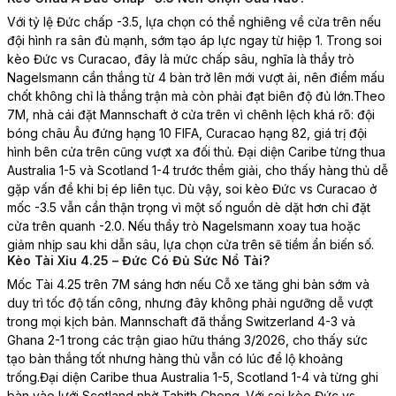
Với tỷ lệ Đức chấp -3.5, lựa chọn có thể nghiêng về cửa trên nếu
đội hình ra sân đủ mạnh, sớm tạo áp lực ngay từ hiệp 1. Trong soi
kèo Đức vs Curacao, đây là mức chấp sâu, nghĩa là thầy trò
Nagelsmann cần thắng từ 4 bàn trở lên mới vượt ải, nên điểm mấu
chốt không chỉ là thắng trận mà còn phải đạt biên độ đủ lớn.Theo
7M, nhà cái đặt Mannschaft ở cửa trên vì chênh lệch khá rõ: đội
bóng châu Âu đứng hạng 10 FIFA, Curacao hạng 82, giá trị đội
hình bên cửa trên cũng vượt xa đối thủ. Đại diện Caribe từng thua
Australia 1-5 và Scotland 1-4 trước thềm giải, cho thấy hàng thủ dễ
gặp vấn đề khi bị ép liên tục. Dù vậy, soi kèo Đức vs Curacao ở
mốc -3.5 vẫn cần thận trọng vì một số nguồn dè dặt hơn chỉ đặt
cửa trên quanh -2.0. Nếu thầy trò Nagelsmann xoay tua hoặc
giảm nhịp sau khi dẫn sâu, lựa chọn cửa trên sẽ tiềm ẩn biến số.
Kèo Tài Xỉu 4.25 – Đức Có Đủ Sức Nổ Tài?
Mốc Tài 4.25 trên 7M sáng hơn nếu Cỗ xe tăng ghi bàn sớm và
duy trì tốc độ tấn công, nhưng đây không phải ngưỡng dễ vượt
trong mọi kịch bản. Mannschaft đã thắng Switzerland 4-3 và
Ghana 2-1 trong các trận giao hữu tháng 3/2026, cho thấy sức
tạo bàn thắng tốt nhưng hàng thủ vẫn có lúc để lộ khoảng
trống.Đại diện Caribe thua Australia 1-5, Scotland 1-4 và từng ghi
bàn vào lưới Scotland nhờ Tahith Chong. Với soi kèo Đức vs