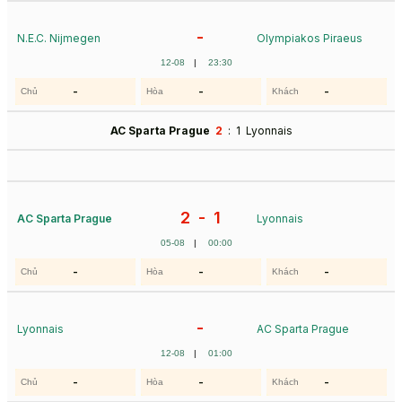
-
N.E.C. Nijmegen
Olympiakos Piraeus
12-08
|
23:30
-
-
-
AC Sparta Prague
2
:
1
Lyonnais
2 -
1
AC Sparta Prague
Lyonnais
05-08
|
00:00
-
-
-
-
Lyonnais
AC Sparta Prague
12-08
|
01:00
-
-
-