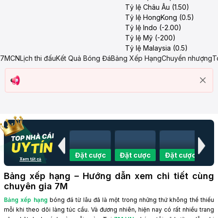
Tỷ lệ Châu Âu (1.50)
Tỷ lệ HongKong (0.5)
Tỷ lệ Indo (-2.00)
Tỷ lệ Mỹ (-200)
Tỷ lệ Malaysia (0.5)
7MCN
Lịch thi đấu
Kết Quả Bóng Đá
Bảng Xếp Hạng
Chuyển nhượng
T
Đặt cược
Đặt cược
Đặt cược
Đặt cược
Đặ
Xem tất cả
Bảng xếp hạng – Hướng dẫn xem chi tiết cùng
chuyên gia 7M
Bảng xếp hạng
bóng đá từ lâu đã là một trong những thứ không thể thiếu
mỗi khi theo dõi làng túc cầu. Và đương nhiên, hiện nay có rất nhiều trang