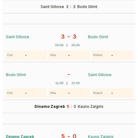
Saint Gilloise
3
:
3
Bodo Glimt
3 -
3
Saint Gilloise
Bodo Glimt
05-08
|
00:00
-
-
-
-
Bodo Glimt
Saint Gilloise
11-08
|
22:00
-
-
-
Dinamo Zagreb
5
:
0
Kauno Zalgiris
5 -
0
Dinamo Zagreb
Kauno Zalgiris