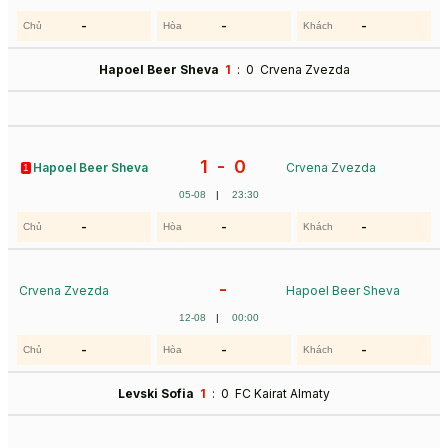
-
-
-
Hapoel Beer Sheva
1
:
0
Crvena Zvezda
1 -
0
Hapoel Beer Sheva
Crvena Zvezda
1
05-08
|
23:30
-
-
-
-
Crvena Zvezda
Hapoel Beer Sheva
12-08
|
00:00
-
-
-
Levski Sofia
1
:
0
FC Kairat Almaty