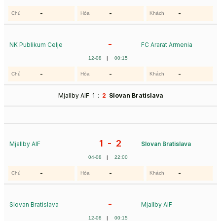
-
-
-
-
NK Publikum Celje
FC Ararat Armenia
12-08
|
00:15
-
-
-
Mjallby AIF
1
:
2
Slovan Bratislava
1 -
2
Mjallby AIF
Slovan Bratislava
04-08
|
22:00
-
-
-
-
Slovan Bratislava
Mjallby AIF
12-08
|
00:15