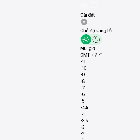
Cài đặt
Chế độ sáng tối
Múi giờ
GMT +7
-11
-10
-9
-8
-7
-6
-5
-4.5
-4
-3.5
-3
-2