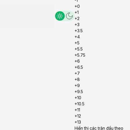
-1
+0
+1
+2
+3
+3.5
+4
+5
+5.5
+5.75
+6
+6.5
+7
+8
+9
+9.5
+10
+10.5
+11
+12
+13
Hiển thị các trận đấu theo