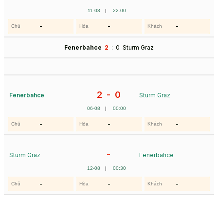
11-08
|
22:00
-
-
-
Fenerbahce
2
:
0
Sturm Graz
2 -
0
Fenerbahce
Sturm Graz
06-08
|
00:00
-
-
-
-
Sturm Graz
Fenerbahce
12-08
|
00:30
-
-
-