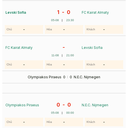
1 -
0
Levski Sofia
FC Kairat Almaty
05-08
|
23:30
-
-
-
-
FC Kairat Almaty
Levski Sofia
11-08
|
21:00
-
-
-
Olympiakos Piraeus
0
:
0
N.E.C. Nijmegen
0 -
0
Olympiakos Piraeus
N.E.C. Nijmegen
05-08
|
00:00
-
-
-