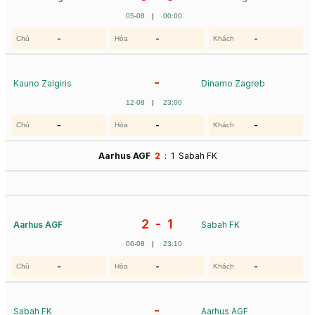
05-08
|
00:00
-
-
-
-
Kauno Zalgiris
Dinamo Zagreb
12-08
|
23:00
-
-
-
Aarhus AGF
2
:
1
Sabah FK
2 -
1
Aarhus AGF
Sabah FK
06-08
|
23:10
-
-
-
-
Sabah FK
Aarhus AGF