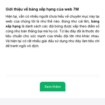
Giới thiệu về bảng xếp hạng của web 7M
Hiện tại, vẫn có nhiều người chưa hiểu về chuyên mục này tại
web của chúng tôi là như thế nào. Đúng như cái tên,
bảng
xếp hạng
là danh sách các đội bóng được xếp theo điểm số
cũng như bàn thắng bại mà họ có. Từ lâu đây đã là thước đo
tiêu chuẩn cho sức mạnh của nhiều đội lớn nhỏ khác nhau.
Và hiện tại có rất nhiều giải đấu sử dụng như đây làm tiêu chí
để tranh ngôi vô địch.
Xem thêm