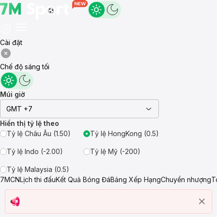
Cài đặt
Chế độ sáng tối
Múi giờ
GMT +7
Hiển thị tỷ lệ theo
Tỷ lệ Châu Âu (1.50)
Tỷ lệ HongKong (0.5)
Tỷ lệ Indo (-2.00)
Tỷ lệ Mỹ (-200)
Tỷ lệ Malaysia (0.5)
7MCN
Lịch thi đấu
Kết Quả Bóng Đá
Bảng Xếp Hạng
Chuyển nhượng
T