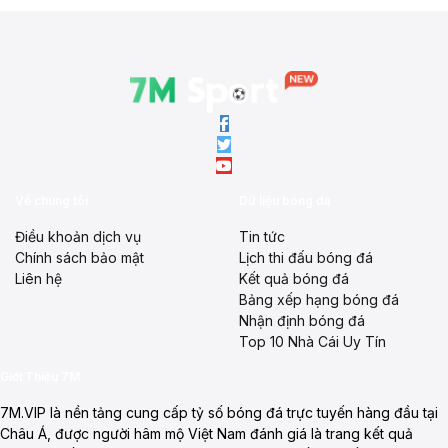
Về chúng tôi
Dữ liệu bóng đá
Điều khoản dịch vụ
Tin tức
Chính sách bảo mật
Lịch thi đấu bóng đá
Liên hệ
Kết quả bóng đá
Bảng xếp hạng bóng đá
Nhận định bóng đá
Top 10 Nhà Cái Uy Tín
Giới Thiệu 7M
7M.VIP là nền tảng cung cấp tỷ số bóng đá trực tuyến hàng đầu tại
Châu Á, được người hâm mộ Việt Nam đánh giá là trang kết quả