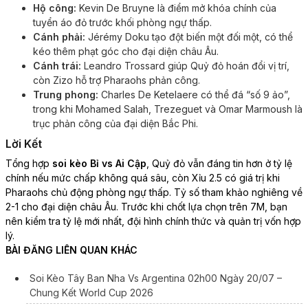
Hộ công:
Kevin De Bruyne là điểm mở khóa chính của
tuyển áo đỏ trước khối phòng ngự thấp.
Cánh phải:
Jérémy Doku tạo đột biến một đối một, có thể
kéo thêm phạt góc cho đại diện châu Âu.
Cánh trái:
Leandro Trossard giúp Quỷ đỏ hoán đổi vị trí,
còn Zizo hỗ trợ Pharaohs phản công.
Trung phong:
Charles De Ketelaere có thể đá “số 9 ảo”,
trong khi Mohamed Salah, Trezeguet và Omar Marmoush là
trục phản công của đại diện Bắc Phi.
Lời Kết
Tổng hợp
soi kèo Bỉ vs Ai Cập
, Quỷ đỏ vẫn đáng tin hơn ở tỷ lệ
chính nếu mức chấp không quá sâu, còn Xỉu 2.5 có giá trị khi
Pharaohs chủ động phòng ngự thấp. Tỷ số tham khảo nghiêng về
2-1 cho đại diện châu Âu. Trước khi chốt lựa chọn trên 7M, bạn
nên kiểm tra tỷ lệ mới nhất, đội hình chính thức và quản trị vốn hợp
lý.
BÀI ĐĂNG LIÊN QUAN KHÁC
Soi Kèo Tây Ban Nha Vs Argentina 02h00 Ngày 20/07 –
Chung Kết World Cup 2026