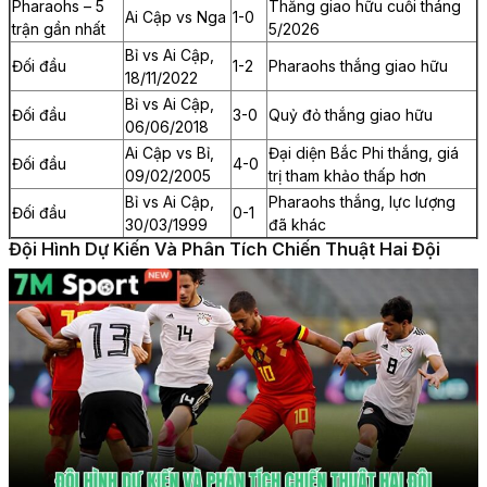
Pharaohs – 5
Thắng giao hữu cuối tháng
Ai Cập vs Nga
1-0
trận gần nhất
5/2026
Bỉ vs Ai Cập,
Đối đầu
1-2
Pharaohs thắng giao hữu
18/11/2022
Bỉ vs Ai Cập,
Đối đầu
3-0
Quỷ đỏ thắng giao hữu
06/06/2018
Ai Cập vs Bỉ,
Đại diện Bắc Phi thắng, giá
Đối đầu
4-0
09/02/2005
trị tham khảo thấp hơn
Bỉ vs Ai Cập,
Pharaohs thắng, lực lượng
Đối đầu
0-1
30/03/1999
đã khác
Đội Hình Dự Kiến Và Phân Tích Chiến Thuật Hai Đội