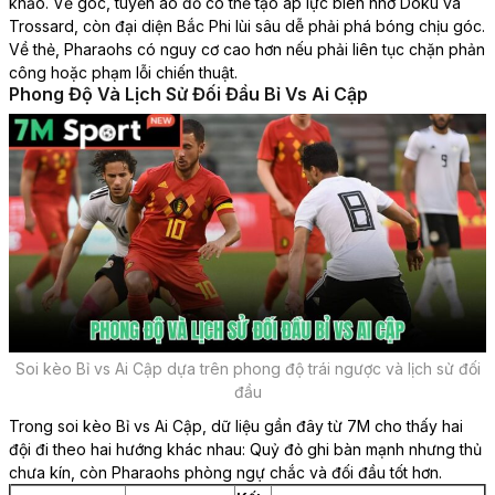
khảo. Về góc, tuyển áo đỏ có thể tạo áp lực biên nhờ Doku và
Trossard, còn đại diện Bắc Phi lùi sâu dễ phải phá bóng chịu góc.
Về thẻ, Pharaohs có nguy cơ cao hơn nếu phải liên tục chặn phản
công hoặc phạm lỗi chiến thuật.
Phong Độ Và Lịch Sử Đối Đầu Bỉ Vs Ai Cập
Soi kèo Bỉ vs Ai Cập dựa trên phong độ trái ngược và lịch sử đối
đầu
Trong soi kèo Bỉ vs Ai Cập, dữ liệu gần đây từ 7M cho thấy hai
đội đi theo hai hướng khác nhau: Quỷ đỏ ghi bàn mạnh nhưng thủ
chưa kín, còn Pharaohs phòng ngự chắc và đối đầu tốt hơn.