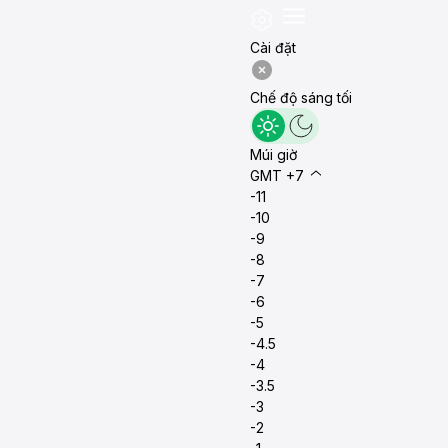
Cài đặt
Chế độ sáng tối
Múi giờ
GMT +7
-11
-10
-9
-8
-7
-6
-5
-4.5
-4
-3.5
-3
-2