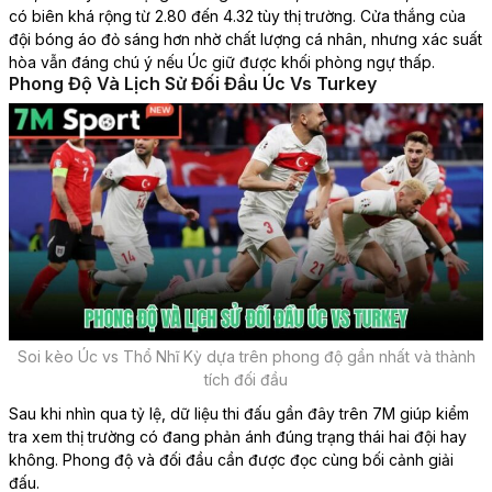
có biên khá rộng từ 2.80 đến 4.32 tùy thị trường. Cửa thắng của
đội bóng áo đỏ sáng hơn nhờ chất lượng cá nhân, nhưng xác suất
hòa vẫn đáng chú ý nếu Úc giữ được khối phòng ngự thấp.
Phong Độ Và Lịch Sử Đối Đầu Úc Vs Turkey
Soi kèo Úc vs Thổ Nhĩ Kỳ dựa trên phong độ gần nhất và thành
tích đối đầu
Sau khi nhìn qua tỷ lệ, dữ liệu thi đấu gần đây trên 7M giúp kiểm
tra xem thị trường có đang phản ánh đúng trạng thái hai đội hay
không. Phong độ và đối đầu cần được đọc cùng bối cảnh giải
đấu.