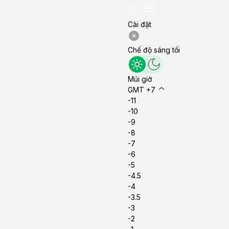
Cài đặt
Chế độ sáng tối
Múi giờ
GMT +7
-11
-10
-9
-8
-7
-6
-5
-4.5
-4
-3.5
-3
-2