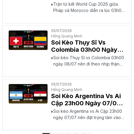
10/07 – World Cup 2026
Trận tứ kết World Cup 2026 giữa
Pháp và Morocco diễn ra lúc 03h00
ngày 10/07 theo giờ Việt Nam, tương
ứng 20:00 UTC ngày...
05/07/2026
Hồng Quang Minh
Soi Kèo Thụy Sĩ Vs
Colombia 03h00 Ngày
08/07
Soi kèo Thụy Sĩ vs Colombia 03h00
ngày 08/07 nên đi theo nhịp thận
trọng hơn là đuổi cảm giác nổ bàn.
Trận vòng 16...
05/07/2026
Hồng Quang Minh
Soi Kèo Argentina Vs Ai
Cập 23h00 Ngày 07/07:
World Cup 2026
Soi kèo Argentina vs Ai Cập 23h00
ngày 07/07 nên đặt trọng tâm vào
nhịp 90 phút hơn là chỉ nhìn tên tuổi.
Argentina vẫn...