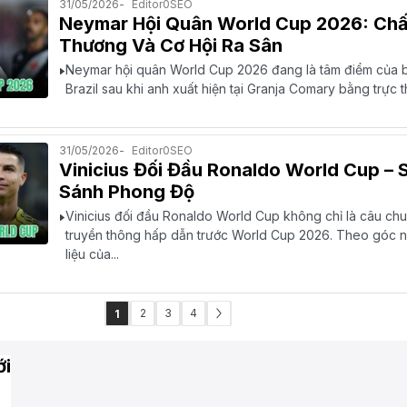
31/05/2026
Editor0SEO
Neymar Hội Quân World Cup 2026: Ch
Thương Và Cơ Hội Ra Sân
Neymar hội quân World Cup 2026 đang là tâm điểm của 
Brazil sau khi anh xuất hiện tại Granja Comary bằng trực t
31/05/2026
Editor0SEO
Vinicius Đối Đầu Ronaldo World Cup – 
Sánh Phong Độ
Vinicius đối đầu Ronaldo World Cup không chỉ là câu ch
truyền thông hấp dẫn trước World Cup 2026. Theo góc n
liệu của...
2
3
4
1
ới