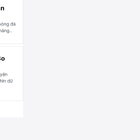
ấn
bóng đá
hăng...
So
uyện
hìn dữ