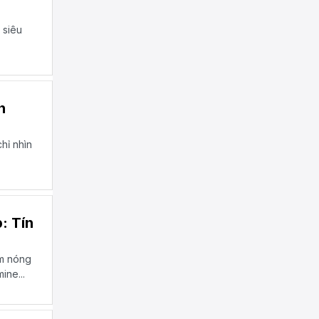
 siêu
n
hỉ nhìn
: Tín
ểm nóng
ine...