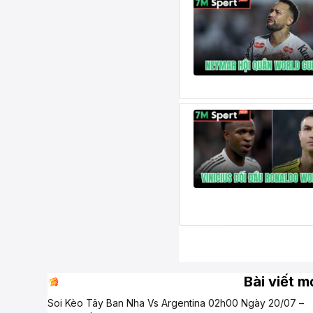
Bài viết m
Soi Kèo Tây Ban Nha Vs Argentina 02h00 Ngày 20/07 –