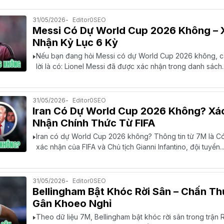
31/05/2026
Editor0SEO
Messi Có Dự World Cup 2026 Không – 
Nhận Kỷ Lục 6 Kỳ
Nếu bạn đang hỏi Messi có dự World Cup 2026 không, c
lời là có: Lionel Messi đã được xác nhận trong danh sách..
31/05/2026
Editor0SEO
Iran Có Dự World Cup 2026 Không? Xá
Nhận Chính Thức Từ FIFA
Iran có dự World Cup 2026 không? Thông tin từ 7M là C
xác nhận của FIFA và Chủ tịch Gianni Infantino, đội tuyển..
31/05/2026
Editor0SEO
Bellingham Bật Khóc Rời Sân – Chấn T
Gân Khoeo Nghỉ
Theo dữ liệu 7M, Bellingham bật khóc rời sân trong trận 