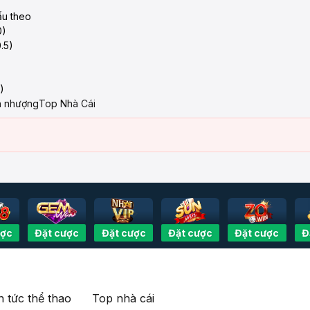
ấu theo
0)
.5)
)
 nhượng
Top Nhà Cái
ược
Đặt cược
Đặt cược
Đặt cược
Đặt cược
Đ
n tức thể thao
Top nhà cái