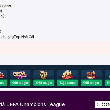
ấu theo
0)
.5)
)
 nhượng
Top Nhà Cái
ược
Đặt cược
Đặt cược
Đặt cược
Đặt cược
Đ
 đá UEFA Champions League
2024