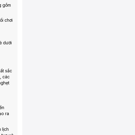
ng gồm
ối chơi
ẻ dưới
ất sắc
, các
nghẹt
yền
ạo ra
 lịch