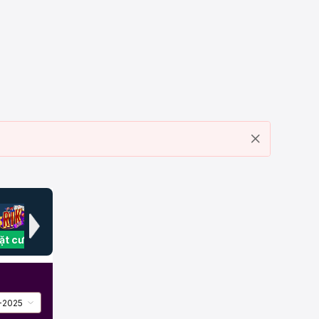
ặt cược
Đặt cược
Đặt cược
Đặt cược
-2025