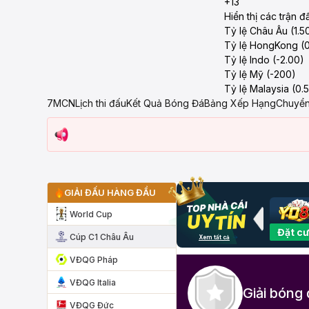
+13
Hiển thị các trận đ
Tỷ lệ Châu Âu (1.5
Tỷ lệ HongKong (0
Tỷ lệ Indo (-2.00)
Tỷ lệ Mỹ (-200)
Tỷ lệ Malaysia (0.5
7MCN
Lịch thi đấu
Kết Quả Bóng Đá
Bảng Xếp Hạng
Chuyển
GIẢI ĐẤU HÀNG ĐẦU
World Cup
Đặt cược
Đặt c
Cúp C1 Châu Âu
Xem tất cả
VĐQG Pháp
VĐQG Italia
Giải bóng
VĐQG Đức