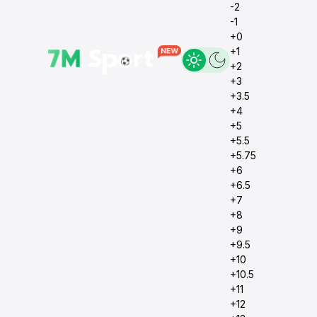
-2
-1
+0
+1
+2
+3
+3.5
+4
+5
+5.5
+5.75
+6
+6.5
+7
+8
+9
+9.5
+10
+10.5
+11
+12