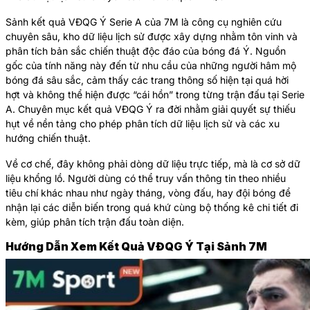
Sảnh kết quả VĐQG Ý Serie A của 7M là công cụ nghiên cứu
chuyên sâu, kho dữ liệu lịch sử được xây dựng nhằm tôn vinh và
phân tích bản sắc chiến thuật độc đáo của bóng đá Ý. Nguồn
gốc của tính năng này đến từ nhu cầu của những người hâm mộ
bóng đá sâu sắc, cảm thấy các trang thông số hiện tại quá hời
hợt và không thể hiện được “cái hồn” trong từng trận đấu tại Serie
A. Chuyên mục kết quả VĐQG Ý ra đời nhằm giải quyết sự thiếu
hụt về nền tảng cho phép phân tích dữ liệu lịch sử và các xu
hướng chiến thuật.
Về cơ chế, đây không phải dòng dữ liệu trực tiếp, mà là cơ sở dữ
liệu khổng lồ. Người dùng có thể truy vấn thông tin theo nhiều
tiêu chí khác nhau như ngày tháng, vòng đấu, hay đội bóng để
nhận lại các diễn biến trong quá khứ cùng bộ thống kê chi tiết đi
kèm, giúp phân tích trận đấu toàn diện.
Hướng Dẫn Xem Kết Quả VĐQG Ý Tại Sảnh 7M