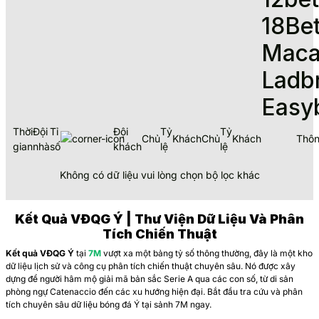
18Be
Maca
Ladb
Easy
Thời
Đội
Tỉ
Đội
Tỷ
Tỷ
Chủ
Khách
Chủ
Khách
Thôn
gian
nhà
số
khách
lệ
lệ
Không có dữ liệu vui lòng chọn bộ lọc khác
Kết Quả VĐQG Ý | Thư Viện Dữ Liệu Và Phân
Tích Chiến Thuật
Kết quả VĐQG Ý
tại
7M
vượt xa một bảng tỷ số thông thường, đây là một kho
dữ liệu lịch sử và công cụ phân tích chiến thuật chuyên sâu. Nó được xây
dựng để người hâm mộ giải mã bản sắc Serie A qua các con số, từ di sản
phòng ngự Catenaccio đến các xu hướng hiện đại. Bắt đầu tra cứu và phân
tích chuyên sâu dữ liệu bóng đá Ý tại sảnh 7M ngay.