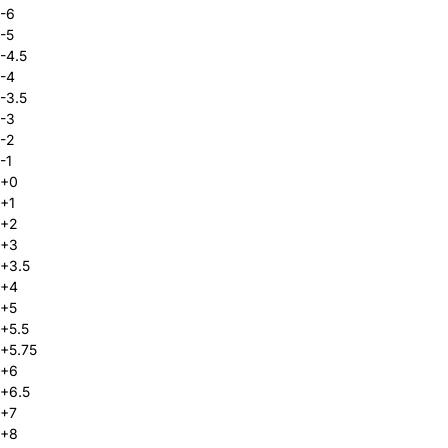
-6
-5
-4.5
-4
-3.5
-3
-2
-1
+0
+1
+2
+3
+3.5
+4
+5
+5.5
+5.75
+6
+6.5
+7
+8