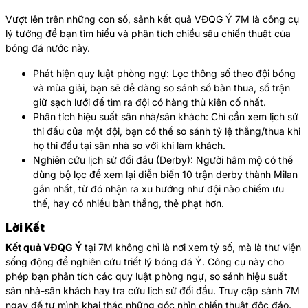
Vượt lên trên những con số, sảnh kết quả VĐQG Ý 7M là công cụ
lý tưởng để bạn tìm hiểu và phân tích chiều sâu chiến thuật của
bóng đá nước này.
Phát hiện quy luật phòng ngự: Lọc thông số theo đội bóng
và mùa giải, bạn sẽ dễ dàng so sánh số bàn thua, số trận
giữ sạch lưới để tìm ra đội có hàng thủ kiên cố nhất.
Phân tích hiệu suất sân nhà/sân khách: Chỉ cần xem lịch sử
thi đấu của một đội, bạn có thể so sánh tỷ lệ thắng/thua khi
họ thi đấu tại sân nhà so với khi làm khách.
Nghiên cứu lịch sử đối đầu (Derby): Người hâm mộ có thể
dùng bộ lọc để xem lại diễn biến 10 trận derby thành Milan
gần nhất, từ đó nhận ra xu hướng như đội nào chiếm ưu
thế, hay có nhiều bàn thắng, thẻ phạt hơn.
Lời Kết
Kết quả VĐQG Ý
tại 7M không chỉ là nơi xem tỷ số, mà là thư viện
sống động để nghiên cứu triết lý bóng đá Ý. Công cụ này cho
phép bạn phân tích các quy luật phòng ngự, so sánh hiệu suất
sân nhà-sân khách hay tra cứu lịch sử đối đầu. Truy cập sảnh 7M
ngay để tự mình khai thác những góc nhìn chiến thuật độc đáo.