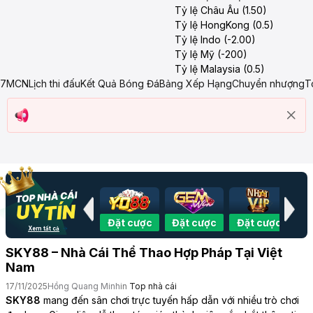
Tỷ lệ Châu Âu (1.50)
Tỷ lệ HongKong (0.5)
Tỷ lệ Indo (-2.00)
Tỷ lệ Mỹ (-200)
Tỷ lệ Malaysia (0.5)
7MCN
Lịch thi đấu
Kết Quả Bóng Đá
Bảng Xếp Hạng
Chuyển nhượng
T
Đặt cược
Đặt cược
Đặt cược
Đặt cược
Đặ
Xem tất cả
SKY88 – Nhà Cái Thể Thao Hợp Pháp Tại Việt
Nam
17/11/2025
Hồng Quang Minh
in
Top nhà cái
SKY88
mang đến sân chơi trực tuyến hấp dẫn với nhiều trò chơi