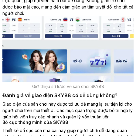
trực quan, giúp hội viên nắm bắt dễ dàng. Không gian trò chơi
được bảo mật cao, mang đến cảm giác an tâm tuyệt đối cho tất cả
người chơi.
Giới thiệu sơ lược về sân chơi SKY88
Đánh giá về giao diện SKY88 có dễ dùng không?
Giao diện của sân chơi này được tối ưu để mang lại sự tiện lợi cho
người chơi trên mọi thiết bị. Các mục quan trọng được bố trí hợp lý,
giúp hội viên truy cập nhanh và quản lý vốn thuận tiện.
Bố cục thông minh của SKY88
Thiết kế bố cục của nhà cái này giúp người chơi dễ dàng quan