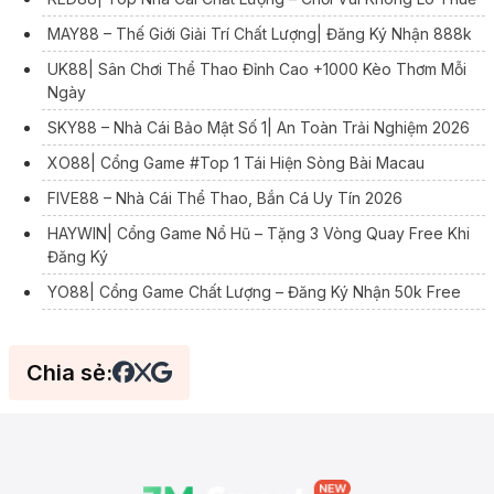
MAY88 – Thế Giới Giải Trí Chất Lượng| Đăng Ký Nhận 888k
UK88| Sân Chơi Thể Thao Đỉnh Cao +1000 Kèo Thơm Mỗi
Ngày
SKY88 – Nhà Cái Bảo Mật Số 1| An Toàn Trải Nghiệm 2026
XO88| Cổng Game #Top 1 Tái Hiện Sòng Bài Macau
FIVE88 – Nhà Cái Thể Thao, Bắn Cá Uy Tín 2026
HAYWIN| Cổng Game Nổ Hũ – Tặng 3 Vòng Quay Free Khi
Đăng Ký
YO88| Cổng Game Chất Lượng – Đăng Ký Nhận 50k Free
Chia sẻ: