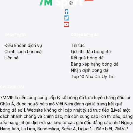
Về chúng tôi
Dữ liệu bóng đá
Điều khoản dịch vụ
Tin tức
Chính sách bảo mật
Lịch thi đấu bóng đá
Liên hệ
Kết quả bóng đá
Bảng xếp hạng bóng đá
Nhận định bóng đá
Top 10 Nhà Cái Uy Tín
Giới Thiệu 7M
7M.VIP là nền tảng cung cấp tỷ số bóng đá trực tuyến hàng đầu tại
Châu Á, được người hâm mộ Việt Nam đánh giá là trang kết quả
bóng đá số 1. Website không chỉ cập nhật tỷ số trực tiếp (Live) một
cách nhanh chóng và chính xác, mà còn cung cấp lịch thi đấu, bảng
xếp hạng, nhận định và soi kèo từ các giải đấu đẳng cấp như Ngoại
Hạng Anh, La Liga, Bundesliga, Serie A, Ligue 1.... Đặc biệt, 7M.VIP