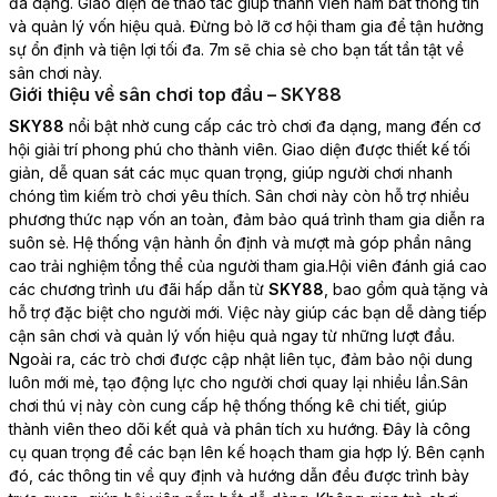
đa dạng. Giao diện dễ thao tác giúp thành viên nắm bắt thông tin
và quản lý vốn hiệu quả. Đừng bỏ lỡ cơ hội tham gia để tận hưởng
sự ổn định và tiện lợi tối đa. 7m sẽ chia sẻ cho bạn tất tần tật về
sân chơi này.
Giới thiệu về sân chơi top đầu – SKY88
SKY88
nổi bật nhờ cung cấp các trò chơi đa dạng, mang đến cơ
hội giải trí phong phú cho thành viên. Giao diện được thiết kế tối
giản, dễ quan sát các mục quan trọng, giúp người chơi nhanh
chóng tìm kiếm trò chơi yêu thích. Sân chơi này còn hỗ trợ nhiều
phương thức nạp vốn an toàn, đảm bảo quá trình tham gia diễn ra
suôn sẻ. Hệ thống vận hành ổn định và mượt mà góp phần nâng
cao trải nghiệm tổng thể của người tham gia.
Hội viên đánh giá cao
các chương trình ưu đãi hấp dẫn từ
SKY88
, bao gồm quà tặng và
hỗ trợ đặc biệt cho người mới. Việc này giúp các bạn dễ dàng tiếp
cận sân chơi và quản lý vốn hiệu quả ngay từ những lượt đầu.
Ngoài ra, các trò chơi được cập nhật liên tục, đảm bảo nội dung
luôn mới mẻ, tạo động lực cho người chơi quay lại nhiều lần.
Sân
chơi thú vị này còn cung cấp hệ thống thống kê chi tiết, giúp
thành viên theo dõi kết quả và phân tích xu hướng. Đây là công
cụ quan trọng để các bạn lên kế hoạch tham gia hợp lý. Bên cạnh
đó, các thông tin về quy định và hướng dẫn đều được trình bày