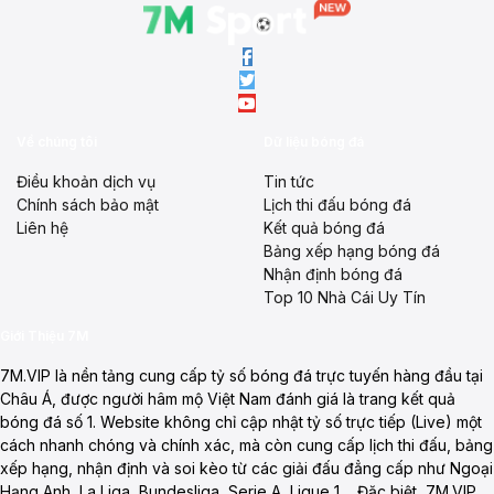
Về chúng tôi
Dữ liệu bóng đá
Điều khoản dịch vụ
Tin tức
Chính sách bảo mật
Lịch thi đấu bóng đá
Liên hệ
Kết quả bóng đá
Bảng xếp hạng bóng đá
Nhận định bóng đá
Top 10 Nhà Cái Uy Tín
Giới Thiệu 7M
7M.VIP là nền tảng cung cấp tỷ số bóng đá trực tuyến hàng đầu tại
Châu Á, được người hâm mộ Việt Nam đánh giá là trang kết quả
bóng đá số 1. Website không chỉ cập nhật tỷ số trực tiếp (Live) một
cách nhanh chóng và chính xác, mà còn cung cấp lịch thi đấu, bảng
xếp hạng, nhận định và soi kèo từ các giải đấu đẳng cấp như Ngoại
Hạng Anh, La Liga, Bundesliga, Serie A, Ligue 1.... Đặc biệt, 7M.VIP