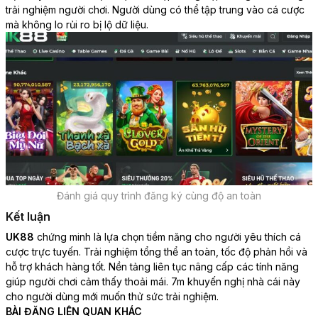
trải nghiệm người chơi. Người dùng có thể tập trung vào cá cược
mà không lo rủi ro bị lộ dữ liệu.
Đánh giá quy trình đăng ký cùng độ an toàn
Kết luận
UK88
chứng minh là lựa chọn tiềm năng cho người yêu thích cá
cược trực tuyến. Trải nghiệm tổng thể an toàn, tốc độ phản hồi và
hỗ trợ khách hàng tốt. Nền tảng liên tục nâng cấp các tính năng
giúp người chơi cảm thấy thoải mái. 7m khuyến nghị nhà cái này
cho người dùng mới muốn thử sức trải nghiệm.
BÀI ĐĂNG LIÊN QUAN KHÁC