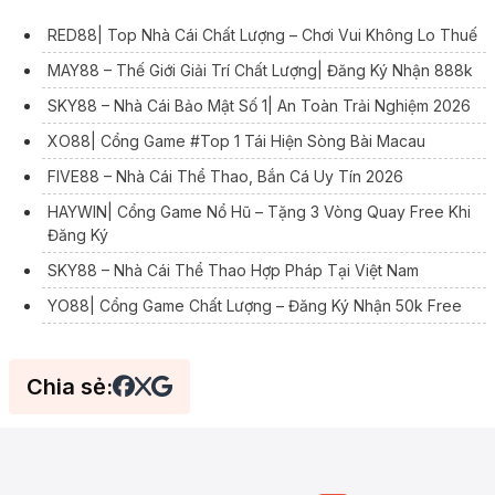
RED88| Top Nhà Cái Chất Lượng – Chơi Vui Không Lo Thuế
MAY88 – Thế Giới Giải Trí Chất Lượng| Đăng Ký Nhận 888k
SKY88 – Nhà Cái Bảo Mật Số 1| An Toàn Trải Nghiệm 2026
XO88| Cổng Game #Top 1 Tái Hiện Sòng Bài Macau
FIVE88 – Nhà Cái Thể Thao, Bắn Cá Uy Tín 2026
HAYWIN| Cổng Game Nổ Hũ – Tặng 3 Vòng Quay Free Khi
Đăng Ký
SKY88 – Nhà Cái Thể Thao Hợp Pháp Tại Việt Nam
YO88| Cổng Game Chất Lượng – Đăng Ký Nhận 50k Free
Chia sẻ: