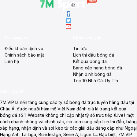
Về chúng tôi
Dữ liệu bóng đá
Điều khoản dịch vụ
Tin tức
Chính sách bảo mật
Lịch thi đấu bóng đá
Liên hệ
Kết quả bóng đá
Bảng xếp hạng bóng đá
Nhận định bóng đá
Top 10 Nhà Cái Uy Tín
Giới Thiệu 7M
7M.VIP là nền tảng cung cấp tỷ số bóng đá trực tuyến hàng đầu tại
Châu Á, được người hâm mộ Việt Nam đánh giá là trang kết quả
bóng đá số 1. Website không chỉ cập nhật tỷ số trực tiếp (Live) một
cách nhanh chóng và chính xác, mà còn cung cấp lịch thi đấu, bảng
xếp hạng, nhận định và soi kèo từ các giải đấu đẳng cấp như Ngoại
Hạng Anh, La Liga, Bundesliga, Serie A, Ligue 1.... Đặc biệt, 7M.VIP