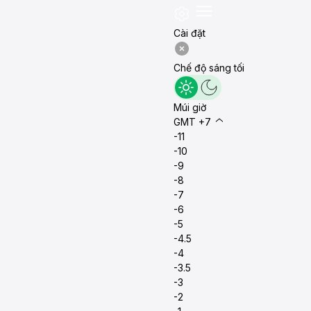
Cài đặt
Chế độ sáng tối
Múi giờ
GMT +7
-11
-10
-9
-8
-7
-6
-5
-4.5
-4
-3.5
-3
-2