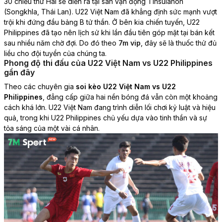
30 chiều thứ Hai sẽ diễn ra tại sân vận động Tinsulanon
(Songkhla, Thái Lan). U22 Việt Nam đã khẳng định sức mạnh vượt
trội khi đứng đầu bảng B tử thần. Ở bên kia chiến tuyến, U22
Philippines đã tạo nên lịch sử khi lần đầu tiên góp mặt tại bán kết
sau nhiều năm chờ đợi. Do đó theo
7m vip
, đây sẽ là thuốc thử đủ
liều cho đội tuyển của chúng ta.
Phong độ thi đấu của U22 Việt Nam vs U22 Philippines
gần đây
Theo các chuyên gia
soi kèo U22 Việt Nam vs U22
Philippines
, đẳng cấp giữa hai nền bóng đá vẫn còn một khoảng
cách khá lớn. U22 Việt Nam đang trình diễn lối chơi kỷ luật và hiệu
quả, trong khi U22 Philippines chủ yếu dựa vào tinh thần và sự
tỏa sáng của một vài cá nhân.