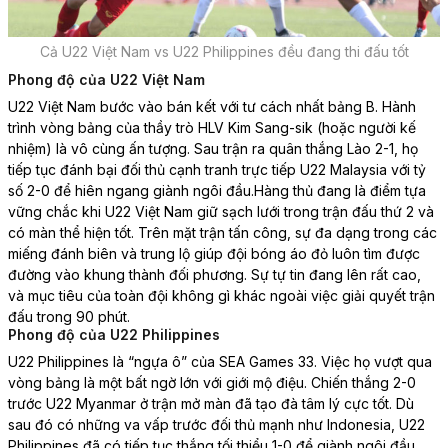
Cả U22 Việt Nam vs U22 Philippines đều đang thi đấu tốt
Phong độ của U22 Việt Nam
U22 Việt Nam bước vào bán kết với tư cách nhất bảng B. Hành
trình vòng bảng của thầy trò HLV Kim Sang-sik (hoặc người kế
nhiệm) là vô cùng ấn tượng. Sau trận ra quân thắng Lào 2-1, họ
tiếp tục đánh bại đối thủ cạnh tranh trực tiếp U22 Malaysia với tỷ
số 2-0 để hiên ngang giành ngôi đầu.
Hàng thủ đang là điểm tựa
vững chắc khi U22 Việt Nam giữ sạch lưới trong trận đấu thứ 2 và
có màn thể hiện tốt. Trên mặt trận tấn công, sự đa dạng trong các
miếng đánh biên và trung lộ giúp đội bóng áo đỏ luôn tìm được
đường vào khung thành đối phương. Sự tự tin đang lên rất cao,
và mục tiêu của toàn đội không gì khác ngoài việc giải quyết trận
đấu trong 90 phút.
Phong độ của U22 Philippines
U22 Philippines là “ngựa ô” của SEA Games 33. Việc họ vượt qua
vòng bảng là một bất ngờ lớn với giới mộ điệu. Chiến thắng 2-0
trước U22 Myanmar ở trận mở màn đã tạo đà tâm lý cực tốt. Dù
sau đó có những va vấp trước đối thủ mạnh như Indonesia, U22
Philippines đã có tiếp tục thắng tối thiểu 1-0 để giành ngôi đầu