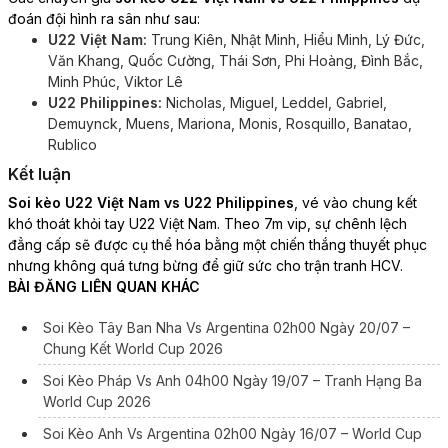
đoán đội hình ra sân như sau:
U22 Việt Nam:
Trung Kiên, Nhật Minh, Hiểu Minh, Lý Đức,
Văn Khang, Quốc Cường, Thái Sơn, Phi Hoàng, Đình Bắc,
Minh Phúc, Viktor Lê
U22 Philippines:
Nicholas, Miguel, Leddel, Gabriel,
Demuynck, Muens, Mariona, Monis, Rosquillo, Banatao,
Rublico
Kết luận
Soi kèo U22 Việt Nam vs U22 Philippines
, vé vào chung kết
khó thoát khỏi tay U22 Việt Nam. Theo 7m vip, sự chênh lệch
đẳng cấp sẽ được cụ thể hóa bằng một chiến thắng thuyết phục
nhưng không quá tưng bừng để giữ sức cho trận tranh HCV.
BÀI ĐĂNG LIÊN QUAN KHÁC
Soi Kèo Tây Ban Nha Vs Argentina 02h00 Ngày 20/07 –
Chung Kết World Cup 2026
Soi Kèo Pháp Vs Anh 04h00 Ngày 19/07 – Tranh Hạng Ba
World Cup 2026
Soi Kèo Anh Vs Argentina 02h00 Ngày 16/07 – World Cup