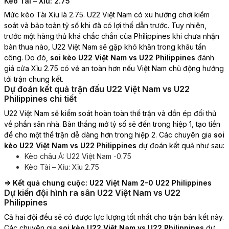
Kèo Tài – Xỉu: 2.75
Mức kèo Tài Xỉu là 2.75. U22 Việt Nam có xu hướng chơi kiểm
soát và bảo toàn tỷ số khi đã có lợi thế dẫn trước. Tuy nhiên,
trước một hàng thủ khá chắc chắn của Philippines khi chưa nhận
bàn thua nào, U22 Việt Nam sẽ gặp khó khăn trong khâu tấn
công. Do đó,
soi kèo U22 Việt Nam vs U22 Philippines
đánh
giá cửa Xỉu 2.75 có vẻ an toàn hơn nếu Việt Nam chủ động hướng
tới trận chung kết.
Dự đoán kết quả trận đấu U22 Việt Nam vs U22
Philippines chi tiết
U22 Việt Nam sẽ kiểm soát hoàn toàn thế trận và dồn ép đối thủ
về phần sân nhà. Bàn thắng mở tỷ số sẽ đến trong hiệp 1, tạo tiền
đề cho một thế trận dễ dàng hơn trong hiệp 2. Các chuyên gia
soi
kèo U22 Việt Nam vs U22 Philippines
dự đoán kết quả như sau:
Kèo châu Á: U22 Việt Nam -0.75
Kèo Tài – Xỉu: Xỉu 2.75
=> Kết quả chung cuộc: U22 Việt Nam 2-0 U22 Philippines
Dự kiến đội hình ra sân U22 Việt Nam vs U22
Philippines
Cả hai đội đều sẽ có được lực lượng tốt nhất cho trận bán kết này.
Các chuyên gia
soi kèo U22 Việt Nam vs U22 Philippines
dự