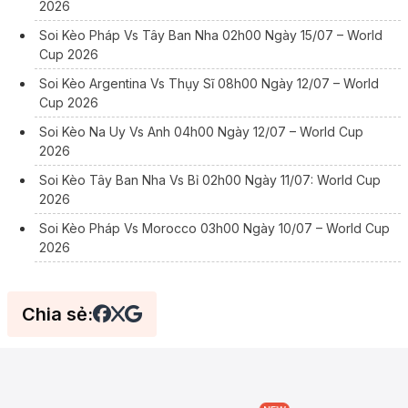
2026
Soi Kèo Pháp Vs Tây Ban Nha 02h00 Ngày 15/07 – World
Cup 2026
Soi Kèo Argentina Vs Thụy Sĩ 08h00 Ngày 12/07 – World
Cup 2026
Soi Kèo Na Uy Vs Anh 04h00 Ngày 12/07 – World Cup
2026
Soi Kèo Tây Ban Nha Vs Bỉ 02h00 Ngày 11/07: World Cup
2026
Soi Kèo Pháp Vs Morocco 03h00 Ngày 10/07 – World Cup
2026
Chia sẻ: