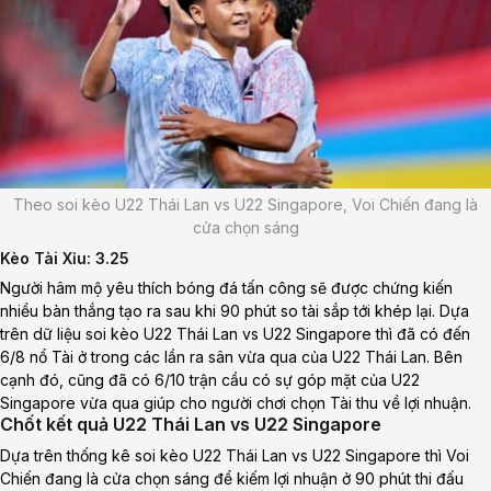
Theo soi kèo U22 Thái Lan vs U22 Singapore, Voi Chiến đang là
cửa chọn sáng
Kèo Tài Xỉu: 3.25
Người hâm mộ yêu thích bóng đá tấn công sẽ được chứng kiến
nhiều bàn thắng tạo ra sau khi 90 phút so tài sắp tới khép lại. Dựa
trên dữ liệu soi kèo U22 Thái Lan vs U22 Singapore thì đã có đến
6/8 nổ Tài ở trong các lần ra sân vừa qua của U22 Thái Lan. Bên
cạnh đó, cũng đã có 6/10 trận cầu có sự góp mặt của U22
Singapore vừa qua giúp cho người chơi chọn Tài thu về lợi nhuận.
Chốt kết quả U22 Thái Lan vs U22 Singapore
Dựa trên thống kê soi kèo U22 Thái Lan vs U22 Singapore thì Voi
Chiến đang là cửa chọn sáng để kiếm lợi nhuận ở 90 phút thi đấu