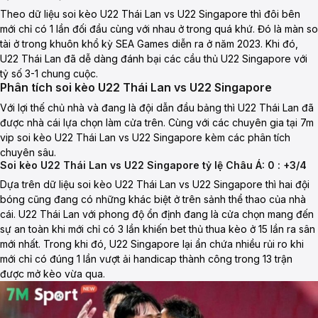
Theo dữ liệu soi kèo U22 Thái Lan vs U22 Singapore thì đôi bên
mới chỉ có 1 lần đối đầu cùng với nhau ở trong quá khứ. Đó là màn so
tài ở trong khuôn khổ kỳ SEA Games diễn ra ở năm 2023. Khi đó,
U22 Thái Lan đã dễ dàng đánh bại các cầu thủ U22 Singapore với
tỷ số 3-1 chung cuộc.
Phân tích soi kèo U22 Thái Lan vs U22 Singapore
Với lợi thế chủ nhà và đang là đội dẫn đầu bảng thì U22 Thái Lan đã
được nhà cái lựa chọn làm cửa trên. Cùng với các chuyên gia tại 7m
vip soi kèo U22 Thái Lan vs U22 Singapore kèm các phân tích
chuyên sâu.
Soi kèo U22 Thái Lan vs U22 Singapore tỷ lệ Châu Á: 0 : +3/4
Dựa trên dữ liệu soi kèo U22 Thái Lan vs U22 Singapore thì hai đội
bóng cũng đang có những khác biệt ở trên sảnh thể thao của nhà
cái. U22 Thái Lan với phong độ ổn định đang là cửa chọn mang đến
sự an toàn khi mới chỉ có 3 lần khiến bet thủ thua kèo ở 15 lần ra sân
mới nhất. Trong khi đó, U22 Singapore lại ẩn chứa nhiều rủi ro khi
mới chỉ có đúng 1 lần vượt ải handicap thành công trong 13 trận
được mở kèo vừa qua.