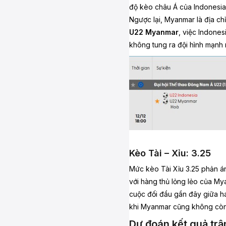
độ kèo châu Á của Indonesia
Ngược lại, Myanmar là địa chỉ
U22 Myanmar
, việc Indones
không tung ra đội hình mạnh 
Kèo Tài – Xỉu: 3.25
Mức kèo Tài Xỉu 3.25 phản á
với hàng thủ lỏng lẻo của M
cuộc đối đầu gần đây giữa hai
khi Myanmar cũng không còn g
Dự đoán kết quả tr