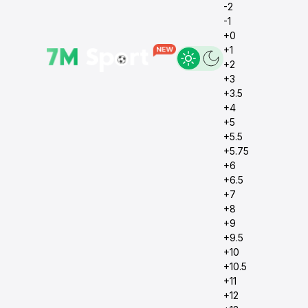
-2
-1
+0
+1
+2
+3
+3.5
+4
+5
+5.5
+5.75
+6
+6.5
+7
+8
+9
+9.5
+10
+10.5
+11
+12