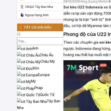
08/12/2025
Hồng Quang Minh
in
S
VĐQG Tây Ban Nha
Soi kèo U22 Indonesia vs
diễn ra tại sân vận động 700t
Ngoại Hạng Anh
nhưng lại là trận “sinh tử” (t
đầu, cơ hội để Myanmar làm 
TẤT CẢ GIẢI ĐẤU
Phong độ của U22 I
Theo các chuyên gia
soi kè
Anh
ngược. Indonesia đang hừng 
hoảng sau thất bại muối mặt 
Châu Âu
Châu Mỹ
Đức
Europe
Mỹ
Pháp
Quốc Tế
Tây Ban
Nha