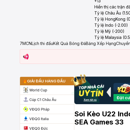
+13
Hiển thị các trận đ
Tỷ lệ Châu Âu (1.5
Tỷ lệ HongKong (0
Tỷ lệ Indo (-2.00)
Tỷ lệ Mỹ (-200)
Tỷ lệ Malaysia (0.5
7MCN
Lịch thi đấu
Kết Quả Bóng Đá
Bảng Xếp Hạng
Chuyển
GIẢI ĐẤU HÀNG ĐẦU
World Cup
Đặt cược
Đặt c
Cúp C1 Châu Âu
Xem tất cả
VĐQG Pháp
Soi Kèo U22 Ind
VĐQG Italia
SEA Games 33
VĐQG Đức