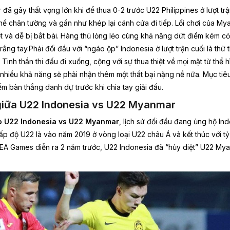
đã gây thất vọng lớn khi để thua 0-2 trước U22 Philippines ở lượt tr
hế chân tường và gần như khép lại cánh cửa đi tiếp. Lối chơi của My
ết và dễ bị bắt bài. Hàng thủ lỏng lẻo cùng khả năng dứt điểm kém cỏ
rắng tay.
Phải đối đầu với “ngáo ộp” Indonesia ở lượt trận cuối là thử
inh thần thi đấu đi xuống, cộng với sự thua thiệt về mọi mặt từ thể hì
nhiều khả năng sẽ phải nhận thêm một thất bại nặng nề nữa. Mục tiêu
iếm bàn thắng danh dự trước khi chia tay giải đấu.
 giữa U22 Indonesia vs U22 Myanmar
o U22 Indonesia vs U22 Myanmar
, lịch sử đối đầu đang ủng hộ Ind
ấp độ U22 là vào năm 2019 ở vòng loại U22 châu Á và kết thúc với tỷ 
SEA Games diễn ra 2 năm trước, U22 Indonesia đã “hủy diệt” U22 My