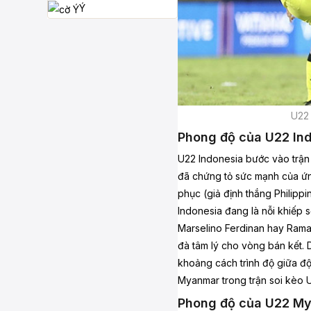
Ý
U22 
Phong độ của U22 In
U22 Indonesia bước vào trận 
đã chứng tỏ sức mạnh của ứn
phục (giả định thắng Philippi
Indonesia đang là nỗi khiếp s
Marselino Ferdinan hay Ram
đà tâm lý cho vòng bán kết. D
khoảng cách trình độ giữa đội
Myanmar trong trận soi kèo 
Phong độ của U22 M