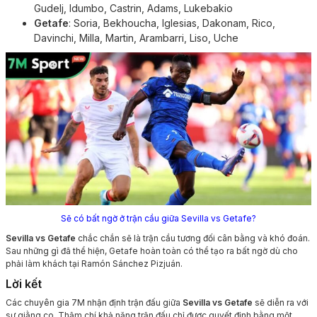
Gudelj, Idumbo, Castrin, Adams, Lukebakio
Getafe
: Soria, Bekhoucha, Iglesias, Dakonam, Rico,
Davinchi, Milla, Martin, Arambarri, Liso, Uche
Sẽ có bất ngờ ở trận cầu giữa Sevilla vs Getafe?
Sevilla vs Getafe
chắc chắn sẽ là trận cầu tương đối cân bằng và khó đoán.
Sau những gì đã thể hiện, Getafe hoàn toàn có thể tạo ra bất ngờ dù cho
phải làm khách tại Ramón Sánchez Pizjuán.
Lời kết
Các chuyên gia 7M nhận định trận đấu giữa
Sevilla vs Getafe
sẽ diễn ra với
sự giằng co. Thậm chí khả năng trận đấu chỉ được quyết định bằng một