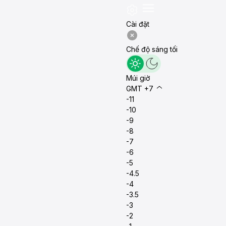
Cài đặt
Chế độ sáng tối
Múi giờ
GMT +7
-11
-10
-9
-8
-7
-6
-5
-4.5
-4
-3.5
-3
-2