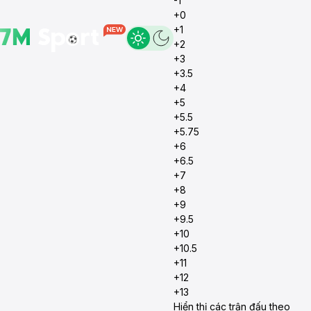
-1
+0
+1
+2
+3
+3.5
+4
+5
+5.5
+5.75
+6
+6.5
+7
+8
+9
+9.5
+10
+10.5
+11
+12
+13
Hiển thị các trận đấu theo