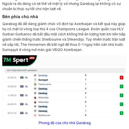
Ngoài ra dù đang có lợi thế về mặt tỷ số nhưng Qarabag lại không có sự
chuẩn bị thực sự tốt cho trận lượt về.
Bên phía chủ nhà
Qarabag đã dễ dàng giành chức vô địch tại Azerbaijan và kết quả này giúp
họ có mặt từ vòng loại thứ 4 của Champions League. Đoàn quân của HLV
Gurban Gurbanov đã bắt đầu một cách không thể ấn tượng hơn khi liên tiếp
giành chiến thắng trước Shelbourne và Shkendija. Tuy nhiên trước trận lượt
về sắp tới, The Horsemen đã bất ngờ để thua 0-1 ngay trên sân nhà trước
Sumqayit ở vòng mở màn giải VĐQG Azerbaijan.
Phong độ của chủ nhà Qarabag