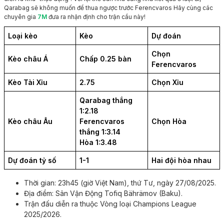
Qarabag sẽ không muốn để thua ngược trước Ferencvaros Hãy cùng các
chuyên gia
7M
đưa ra nhận định cho trận cầu này!
Loại kèo
Kèo
Dự đoán
Chọn
Kèo châu Á
Chấp 0.25 bàn
Ferencvaros
Kèo Tài Xỉu
2.75
Chọn Xỉu
Qarabag thắng
1:2.18
Kèo châu Âu
Ferencvaros
Chọn Hòa
thắng 1:3.14
Hòa 1:3.48
Dự đoán tỷ số
1-1
Hai đội hòa nhau
Thời gian: 23h45 (giờ Việt Nam), thứ Tư, ngày 27/08/2025.
Địa điểm: Sân Vận Động Tofiq Bährämov (Baku).
Trận đấu diễn ra thuộc Vòng loại Champions League
2025/2026.