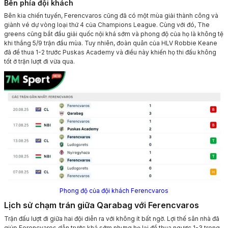
Bên phía đội khách
Bên kia chiến tuyến, Ferencvaros cũng đã có một mùa giải thành công và
giành vé dự vòng loại thứ 4 của Champions League. Cùng với đó, The
greens cũng bắt đầu giải quốc nội khá sớm và phong độ của họ là không tệ
khi thắng 5/9 trận đầu mùa. Tuy nhiên, đoàn quân của HLV Robbie Keane
đã để thua 1-2 trước Puskas Academy và điều này khiến họ thi đấu không
tốt ở trận lượt đi vừa qua.
Phong độ của đội khách Ferencvaros
Lịch sử chạm trán giữa Qarabag với Ferencvaros
Trận đấu lượt đi giữa hai đội diễn ra với không ít bất ngờ. Lợi thế sân nhà đã
giúp Ferencvaros dẫn trước khá sớm nhưng họ lại để thua ngược 1-3 trong