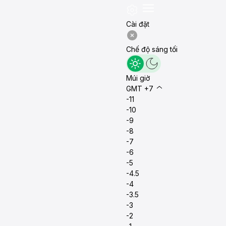
Cài đặt
Chế độ sáng tối
Múi giờ
GMT +7
-11
-10
-9
-8
-7
-6
-5
-4.5
-4
-3.5
-3
-2