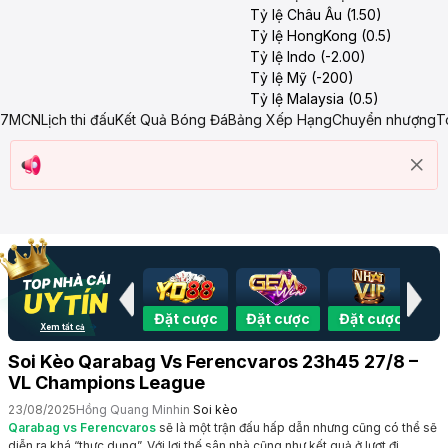
Tỷ lệ Châu Âu (1.50)
Tỷ lệ HongKong (0.5)
Tỷ lệ Indo (-2.00)
Tỷ lệ Mỹ (-200)
Tỷ lệ Malaysia (0.5)
7MCN
Lịch thi đấu
Kết Quả Bóng Đá
Bảng Xếp Hạng
Chuyển nhượng
T
Đặt cược
Đặt cược
Đặt cược
Đặt cược
Đặ
Xem tất cả
Soi Kèo Qarabag Vs Ferencvaros 23h45 27/8 –
VL Champions League
23/08/2025
Hồng Quang Minh
in
Soi kèo
Qarabag vs Ferencvaros
sẽ là một trận đấu hấp dẫn nhưng cũng có thể sẽ
diễn ra khá “thực dụng”. Với lợi thế sân nhà cũng như kết quả ở lượt đi,