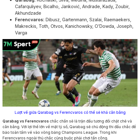
Cafarquliyev, Bicalho, Janković, Andrade, Kady, Zoubir,
Akhundzade
Ferencvaros:
Dibusz, Gartenmann, Szalai, Raemaekers,
Makreckis, Toth, Otvos, Kanichowsky, O’Dowda, Joseph,
Varga
Lượt về giữa Qarabag vs Ferencvaros có thể sẽ khá cân bằng
Qarabag vs Ferencvaros
chắc chắn sẽ là trận đấu tương đối chặt chẽ và
cân bằng. Với lợi thế lớn về mặt tỷ số, Qarabag sẽ chủ động thi đấu chắc để
bảo toàn tấm vé vào vòng bảng Champions League. Trong khi
Ferencvaros ngoài thủ chắc cũng buộc phải chơi tấn công.