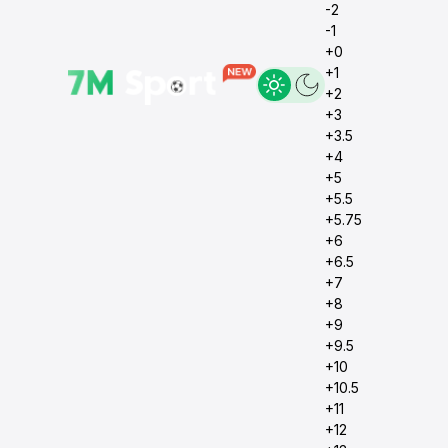
-2
-1
+0
+1
+2
+3
+3.5
+4
+5
+5.5
+5.75
+6
+6.5
+7
+8
+9
+9.5
+10
+10.5
+11
+12