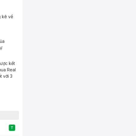
g kê về
của
dự
được kết
hua Real
t với 3