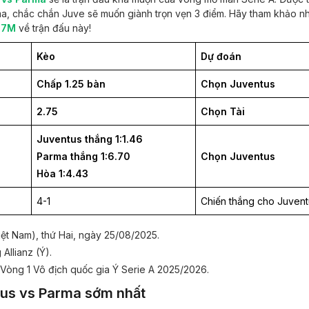
rma, chắc chắn Juve sẽ muốn giành trọn vẹn 3 điểm. Hãy tham khảo n
a
7M
về trận đấu này!
Kèo
Dự đoán
Chấp 1.25 bàn
Chọn Juventus
2.75
Chọn Tài
Juventus thắng 1:1.46
Parma thắng 1:6.70
Chọn Juventus
Hòa 1:4.43
4-1
Chiến thắng cho Juvent
iệt Nam), thứ Hai, ngày 25/08/2025.
Allianz (Ý).
 Vòng 1 Vô địch quốc gia Ý Serie A 2025/2026.
us vs Parma sớm nhất