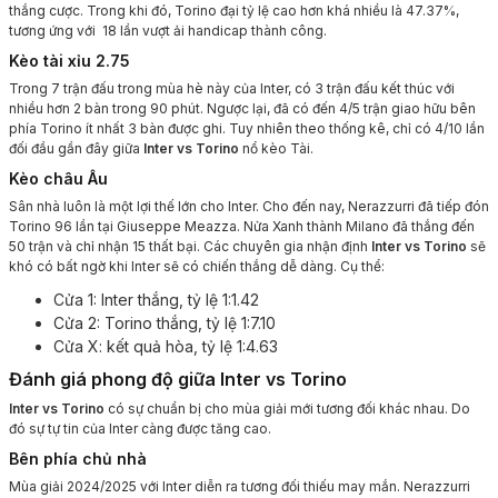
thắng cược. Trong khi đó, Torino đại tỷ lệ cao hơn khá nhiều là 47.37%,
tương ứng với 18 lần vượt ải handicap thành công.
Kèo tài xỉu 2.75
Trong 7 trận đấu trong mùa hè này của Inter, có 3 trận đấu kết thúc với
nhiều hơn 2 bàn trong 90 phút. Ngược lại, đã có đến 4/5 trận giao hữu bên
phía Torino ít nhất 3 bàn được ghi. Tuy nhiên theo thống kê, chỉ có 4/10 lần
đối đầu gần đây giữa
Inter vs Torino
nổ kèo Tài.
Kèo châu Âu
Sân nhà luôn là một lợi thế lớn cho Inter. Cho đến nay, Nerazzurri đã tiếp đón
Torino 96 lần tại Giuseppe Meazza. Nửa Xanh thành Milano đã thắng đến
50 trận và chỉ nhận 15 thất bại. Các chuyên gia nhận định
Inter vs Torino
sẽ
khó có bất ngờ khi Inter sẽ có chiến thắng dễ dàng. Cụ thể:
Cửa 1: Inter thắng, tỷ lệ 1:1.42
Cửa 2: Torino thắng, tỷ lệ 1:7.10
Cửa X: kết quả hòa, tỷ lệ 1:4.63
Đánh giá phong độ giữa Inter vs Torino
Inter vs Torino
có sự chuẩn bị cho mùa giải mới tương đối khác nhau. Do
đó sự tự tin của Inter càng được tăng cao.
Bên phía chủ nhà
Mùa giải 2024/2025 với Inter diễn ra tương đối thiếu may mắn. Nerazzurri