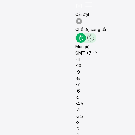
Cài đặt
Chế độ sáng tối
Múi giờ
GMT +7
-11
-10
-9
-8
-7
-6
-5
-4.5
-4
-3.5
-3
-2