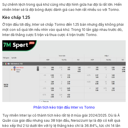
Sự chênh lệch trong quá khứ cũng như đội hình giữa hai đội là rất lớn. Hiển
nhiên Inter sẽ là đội bóng được đánh giá cao hơn rất nhiều so với Torino.
Kèo chấp 1.25
Ở trận đấu tới đây, Inter sẽ chấp Torino đến 1.25 bàn nhưng đây không phải
một con số quá lớn nếu nhìn vào quá khứ. Trong 10 lần gặp nhau trước đó,
Inter đã thắng cược 5 trận và thua cược 4 trận trước Torino.
Phân tích kèo trận đấu Inter vs Torino
Tuy nhiên Inter lại có thành tích kèo rất tệ ở mùa giải 2024/2025. Dù là Á
Quân của giải đấu nhưng sau 38 trận đấu, Nerazzurri lại là đội có kết quả
kèo xếp thứ 2 từ dưới lên với tỷ lệ thắng kèo chỉ là 36.84%, tức chỉ 14 lần