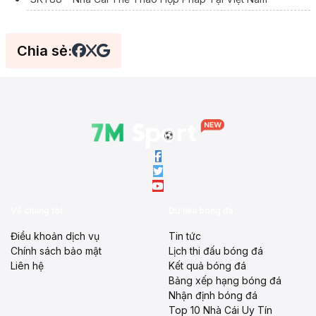
Chia sẻ:
Về chúng tôi
Dữ liệu bóng đá
Điều khoản dịch vụ
Tin tức
Chính sách bảo mật
Lịch thi đấu bóng đá
Liên hệ
Kết quả bóng đá
Bảng xếp hạng bóng đá
Nhận định bóng đá
Top 10 Nhà Cái Uy Tín