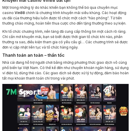
Khuyến mãi casino Vin88 bất tận
Một trong những lý do khác khiến bạn không thể bỏ qua chuyên mục
casino
Vin88
chính là chương trình khuyến mãi siêu khủng. Các hoạt động
ưu đãi của thương hiệu luôn được tổ chức một cách “hào phóng”. Từ tiền
thưởng chào mừng, hoàn tiền thua cược cho đến tặng thưởng theo sự kiện.
Khi tổ chức chương trình, nền tảng đã cung cấp thông tin một cách rõ ràng.
Chỉ cần mở khuyến mãi, bạn sẽ biết được thời gian tổ chức khi nào, phần
thưởng ra sao, điều kiện tham gia có yêu cầu gì… Các chương trình sẽ được
đơn vị cập nhật liên tục và tổ chức hàng ngày.
Thanh toán an toàn – thần tốc
Nhà cái đang hỗ trợ người chơi bằng những phương thức giao dịch vô cùng
phổ biến tại Việt Nam. Có thể kể đến như chuyển khoản ngân hàng, sử dụng
ví điện tử, dùng thẻ cào. Các giao dịch sẽ được xử lý tự động, đảm bảo hoàn
tất mọi khoản thanh toán chỉ trong vài phút.