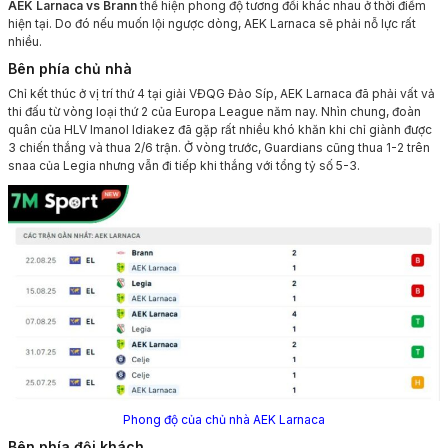
AEK Larnaca vs Brann
thể hiện phong độ tương đối khác nhau ở thời điểm
hiện tại. Do đó nếu muốn lội ngược dòng, AEK Larnaca sẽ phải nỗ lực rất
nhiều.
Bên phía chủ nhà
Chỉ kết thúc ở vị trí thứ 4 tại giải VĐQG Đảo Síp, AEK Larnaca đã phải vất vả
thi đấu từ vòng loại thứ 2 của Europa League năm nay. Nhìn chung, đoàn
quân của HLV Imanol Idiakez đã gặp rất nhiều khó khăn khi chỉ giành được
3 chiến thắng và thua 2/6 trận. Ở vòng trước, Guardians cũng thua 1-2 trên
snaa của Legia nhưng vẫn đi tiếp khi thắng với tổng tỷ số 5-3.
Phong độ của chủ nhà AEK Larnaca
Bên phía đội khách