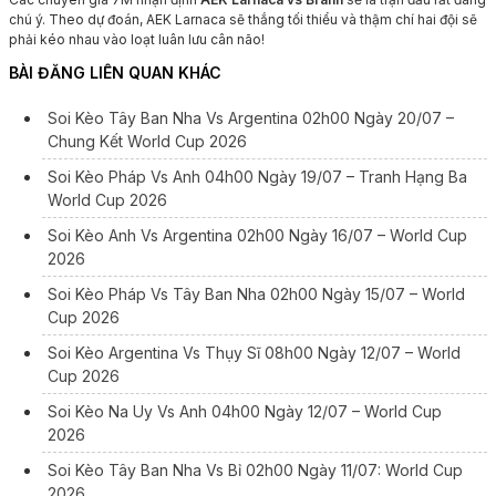
chú ý. Theo dự đoán, AEK Larnaca sẽ thắng tối thiểu và thậm chí hai đội sẽ
phải kéo nhau vào loạt luân lưu cân não!
BÀI ĐĂNG LIÊN QUAN KHÁC
Soi Kèo Tây Ban Nha Vs Argentina 02h00 Ngày 20/07 –
Chung Kết World Cup 2026
Soi Kèo Pháp Vs Anh 04h00 Ngày 19/07 – Tranh Hạng Ba
World Cup 2026
Soi Kèo Anh Vs Argentina 02h00 Ngày 16/07 – World Cup
2026
Soi Kèo Pháp Vs Tây Ban Nha 02h00 Ngày 15/07 – World
Cup 2026
Soi Kèo Argentina Vs Thụy Sĩ 08h00 Ngày 12/07 – World
Cup 2026
Soi Kèo Na Uy Vs Anh 04h00 Ngày 12/07 – World Cup
2026
Soi Kèo Tây Ban Nha Vs Bỉ 02h00 Ngày 11/07: World Cup
2026