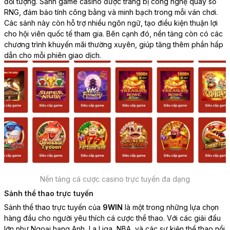
đối tượng.
Sảnh game casino được trang bị công nghệ quay số
RNG, đảm bảo tính công bằng và minh bạch trong mỗi ván chơi.
Các sảnh này còn hỗ trợ nhiều ngôn ngữ, tạo điều kiện thuận lợi
cho hội viên quốc tế tham gia. Bên cạnh đó, nền tảng còn có các
chương trình khuyến mãi thường xuyên, giúp tăng thêm phần hấp
dẫn cho mỗi phiên giao dịch.
Nền tảng cá cược casino trực tuyến đa dạng
Sảnh thể thao trực tuyến
Sảnh thể thao trực tuyến của
9WIN
là một trong những lựa chọn
hàng đầu cho người yêu thích cá cược thể thao. Với các giải đấu
lớn như Ngoại hạng Anh, La Liga, NBA, và các sự kiện thể thao nổi