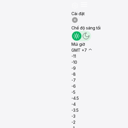
Cài đặt
Chế độ sáng tối
Múi giờ
GMT +7
-11
-10
-9
-8
-7
-6
-5
-4.5
-4
-3.5
-3
-2