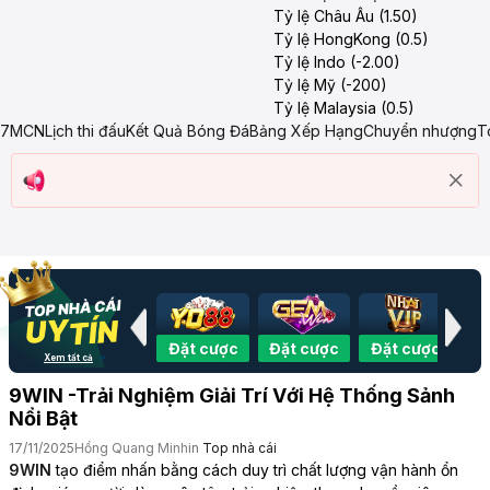
Tỷ lệ Châu Âu (1.50)
Tỷ lệ HongKong (0.5)
Tỷ lệ Indo (-2.00)
Tỷ lệ Mỹ (-200)
Tỷ lệ Malaysia (0.5)
7MCN
Lịch thi đấu
Kết Quả Bóng Đá
Bảng Xếp Hạng
Chuyển nhượng
T
Đặt cược
Đặt cược
Đặt cược
Đặt cược
Đặ
Xem tất cả
9WIN -Trải Nghiệm Giải Trí Với Hệ Thống Sảnh
Nổi Bật
17/11/2025
Hồng Quang Minh
in
Top nhà cái
9WIN
tạo điểm nhấn bằng cách duy trì chất lượng vận hành ổn