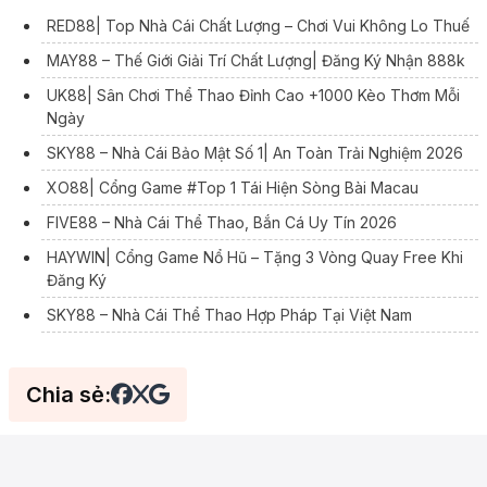
RED88| Top Nhà Cái Chất Lượng – Chơi Vui Không Lo Thuế
MAY88 – Thế Giới Giải Trí Chất Lượng| Đăng Ký Nhận 888k
UK88| Sân Chơi Thể Thao Đỉnh Cao +1000 Kèo Thơm Mỗi
Ngày
SKY88 – Nhà Cái Bảo Mật Số 1| An Toàn Trải Nghiệm 2026
XO88| Cổng Game #Top 1 Tái Hiện Sòng Bài Macau
FIVE88 – Nhà Cái Thể Thao, Bắn Cá Uy Tín 2026
HAYWIN| Cổng Game Nổ Hũ – Tặng 3 Vòng Quay Free Khi
Đăng Ký
SKY88 – Nhà Cái Thể Thao Hợp Pháp Tại Việt Nam
Chia sẻ: