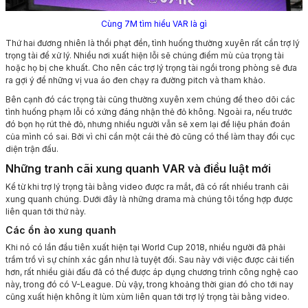
Cùng 7M tìm hiểu VAR là gì
Thứ hai đương nhiên là thổi phạt đền, tình huống thường xuyên rất cần trợ lý
trọng tài để xử lý. Nhiều nơi xuất hiện lỗi sẽ chúng điểm mù của trọng tài
hoặc họ bị che khuất. Cho nên các trợ lý trọng tài ngồi trong phòng sẽ đưa
ra gợi ý để những vị vua áo đen chạy ra đường pitch và tham khảo.
Bên cạnh đó các trọng tài cũng thường xuyên xem chúng để theo dõi các
tình huống phạm lỗi có xứng đáng nhận thẻ đỏ không. Ngoài ra, nếu trước
đó bọn họ rút thẻ đỏ, nhưng nhiều người vẫn sẽ xem lại để liệu phán đoán
của mình có sai. Bởi vì chỉ cần một cái thẻ đỏ cũng có thể làm thay đổi cục
diện trận đấu.
Những tranh cãi xung quanh VAR và điều luật mới
Kể từ khi trợ lý trọng tài bằng video được ra mắt, đã có rất nhiều tranh cãi
xung quanh chúng. Dưới đây là những drama mà chúng tôi tổng hợp được
liên quan tới thứ này.
Các ồn ào xung quanh
Khi nó có lần đầu tiên xuất hiện tại World Cup 2018, nhiều người đã phải
trầm trồ vì sự chính xác gần như là tuyệt đối. Sau này với việc được cải tiến
hơn, rất nhiều giải đấu đã có thể được áp dụng chương trình công nghệ cao
này, trong đó có V-League. Dù vậy, trong khoảng thời gian đó cho tới nay
cũng xuất hiện không ít lùm xùm liên quan tới trợ lý trọng tài bằng video.