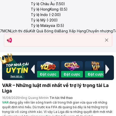
Tỷ lệ Châu Âu (1.50)
Tỷ lệ HongKong (0.5)
Tỷ lệ Indo (-2.00)
Tỷ lệ Mỹ (-200)
Tỷ lệ Malaysia (0.5)
7MCN
Lịch thi đấu
Kết Quả Bóng Đá
Bảng Xếp Hạng
Chuyển nhượng
T
Đặt cược
Đặt cược
Đặt cược
Đặt cược
Đặ
Xem tất cả
VAR – Những luật mới nhất về trợ lý trọng tài La
Liga
16/08/2025
Hồng Quang Minh
in
Tin tức thể thao
VAR
đang gây nên làn sóng tranh cãi trong thời gian vừa qua với những
quyết định khó hiểu. Dù trước kia FIFA đã quảng bá đây là hệ thống trợ lý
trọng tài vô cùng chính xác. Vì vậy La Liga đã ra những quyết định mới nhất