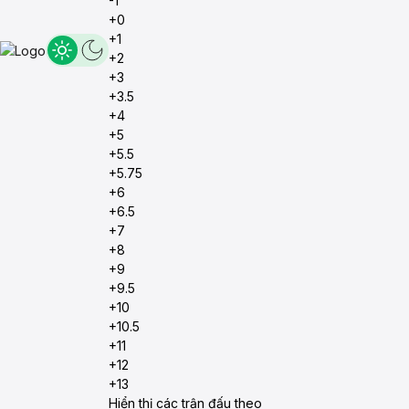
-1
+0
+1
+2
+3
+3.5
+4
+5
+5.5
+5.75
+6
+6.5
+7
+8
+9
+9.5
+10
+10.5
+11
+12
+13
Hiển thị các trận đấu theo