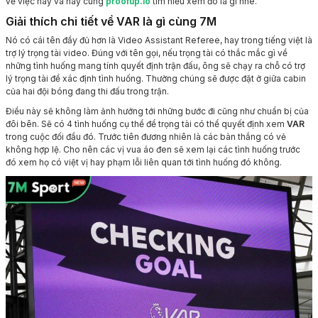
về việc này và hãy cùng
proofup.io
tìm hiểu xem đó là gì nhé.
Giải thích chi tiết về VAR là gì cùng 7M
Nó có cái tên đầy đủ hơn là Video Assistant Referee, hay trong tiếng việt là
trợ lý trọng tài video. Đúng với tên gọi, nếu trọng tài có thắc mắc gì về
những tình huống mang tính quyết định trận đấu, ông sẽ chạy ra chỗ có trợ
lý trọng tài để xác định tình huống. Thường chúng sẽ được đặt ở giữa cabin
của hai đội bóng đang thi đấu trong trận.
Điều này sẽ không làm ảnh hướng tới những bước đi cũng như chuẩn bị của
đôi bên. Sẽ có 4 tình huống cụ thể để trọng tài có thể quyết định xem
VAR
trong cuộc đối đầu đó. Trước tiên đương nhiên là các bàn thắng có vẻ
không hợp lệ. Cho nên các vị vua áo đen sẽ xem lại các tình huống trước
đó xem họ có việt vị hay phạm lỗi liên quan tới tình huống đó không.