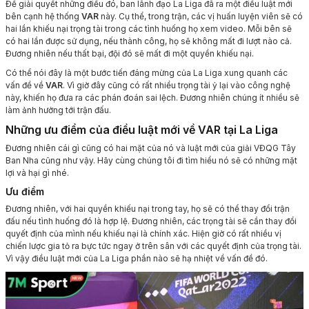
Để giải quyết những điều đó, ban lãnh đạo La Liga đã ra một điều luật mới
bên cạnh hệ thống
VAR
này. Cụ thể, trong trận, các vị huấn luyện viên sẽ có
hai lần khiếu nại trọng tài trong các tình huống họ xem video. Mỗi bên sẽ
có hai lần được sử dụng, nếu thành công, họ sẽ không mất đi lượt nào cả.
Đương nhiên nếu thất bại, đội đó sẽ mất đi một quyền khiếu nại.
Có thể nói đây là một bước tiến đáng mừng của La Liga xung quanh các
vấn đề về
VAR
. Vì giờ đây cũng có rất nhiều trọng tài ỷ lại vào công nghệ
này, khiến họ đưa ra các phán đoán sai lệch. Đương nhiên chúng ít nhiều sẽ
làm ảnh hưởng tới trận đấu.
Những ưu điểm của điều luật mới về VAR tại La Liga
Đương nhiên cái gì cũng có hai mặt của nó và luật mới của giải VĐQG Tây
Ban Nha cũng như vậy. Hãy cùng chúng tôi đi tìm hiểu nó sẽ có những mặt
lợi và hại gì nhé.
Ưu điểm
Đương nhiên, với hai quyền khiếu nại trong tay, họ sẽ có thể thay đổi trận
đấu nếu tình huống đó là hợp lệ. Đương nhiên, các trọng tài sẽ cần thay đổi
quyết định của mình nếu khiếu nại là chính xác. Hiện giờ có rất nhiều vị
chiến lược gia tỏ ra bực tức ngay ở trên sân với các quyết định của trọng tài.
Vì vậy điều luật mới của La Liga phần nào sẽ hạ nhiệt về vấn đề đó.