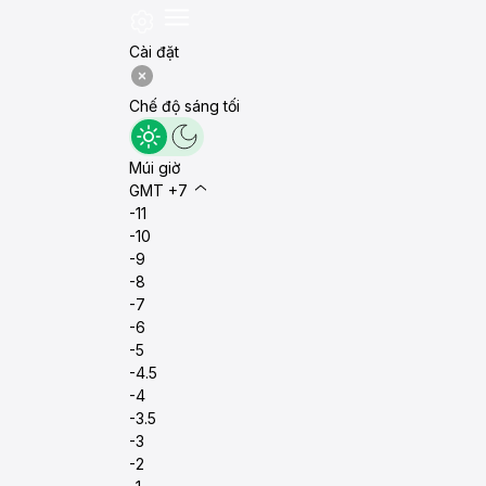
Cài đặt
Chế độ sáng tối
Múi giờ
GMT +7
-11
-10
-9
-8
-7
-6
-5
-4.5
-4
-3.5
-3
-2