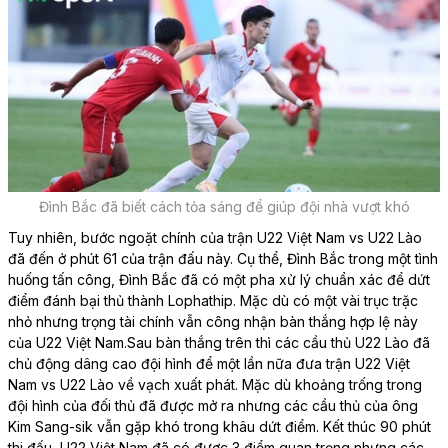
Đình Bắc đã biết cách tỏa sáng để giúp đội nhà vượt khó
Tuy nhiên, bước ngoặt chính của trận U22 Việt Nam vs U22 Lào
đã đến ở phút 61 của trận đấu này. Cụ thể, Đình Bắc trong một tình
huống tấn công, Đình Bắc đã có một pha xử lý chuẩn xác để dứt
điểm đánh bại thủ thành Lophathip. Mặc dù có một vài trục trặc
nhỏ nhưng trọng tài chính vẫn công nhận bàn thắng hợp lệ này
của U22 Việt Nam.
Sau bàn thắng trên thì các cầu thủ U22 Lào đã
chủ động dâng cao đội hình để một lần nữa đưa trận U22 Việt
Nam vs U22 Lào về vạch xuất phát. Mặc dù khoảng trống trong
đội hình của đối thủ đã được mở ra nhưng các cầu thủ của ông
Kim Sang-sik vẫn gặp khó trong khâu dứt điểm. Kết thúc 90 phút
thi đấu, U22 Việt Nam đã có được 3 điểm quan trọng nhưng các