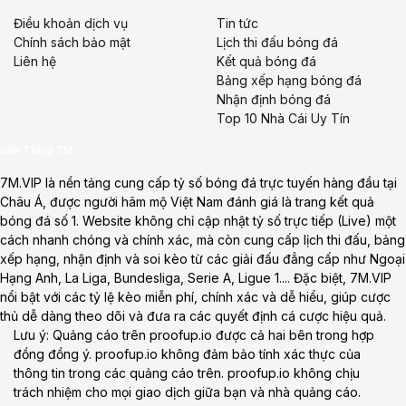
Điều khoản dịch vụ
Tin tức
Chính sách bảo mật
Lịch thi đấu bóng đá
Liên hệ
Kết quả bóng đá
Bảng xếp hạng bóng đá
Nhận định bóng đá
Top 10 Nhà Cái Uy Tín
Giới Thiệu 7M
7M.VIP là nền tảng cung cấp tỷ số bóng đá trực tuyến hàng đầu tại
Châu Á, được người hâm mộ Việt Nam đánh giá là trang kết quả
bóng đá số 1. Website không chỉ cập nhật tỷ số trực tiếp (Live) một
cách nhanh chóng và chính xác, mà còn cung cấp lịch thi đấu, bảng
xếp hạng, nhận định và soi kèo từ các giải đấu đẳng cấp như Ngoại
Hạng Anh, La Liga, Bundesliga, Serie A, Ligue 1.... Đặc biệt, 7M.VIP
nổi bật với các tỷ lệ kèo miễn phí, chính xác và dễ hiểu, giúp cược
thủ dễ dàng theo dõi và đưa ra các quyết định cá cược hiệu quả.
Lưu ý: Quảng cáo trên proofup.io được cả hai bên trong hợp
đồng đồng ý. proofup.io không đảm bảo tính xác thực của
thông tin trong các quảng cáo trên. proofup.io không chịu
trách nhiệm cho mọi giao dịch giữa bạn và nhà quảng cáo.