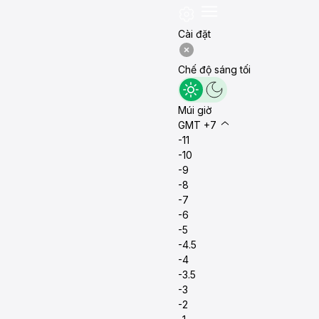
Cài đặt
Chế độ sáng tối
Múi giờ
GMT +7
-11
-10
-9
-8
-7
-6
-5
-4.5
-4
-3.5
-3
-2