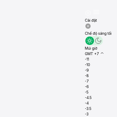
Cài đặt
Chế độ sáng tối
Múi giờ
GMT +7
-11
-10
-9
-8
-7
-6
-5
-4.5
-4
-3.5
-3