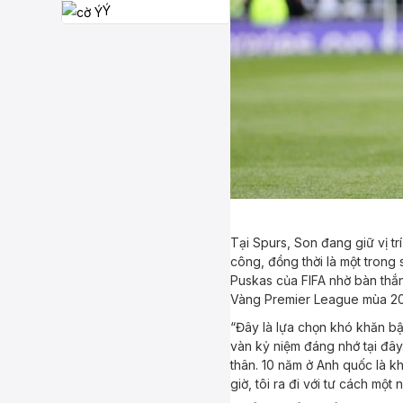
Ý
Tại Spurs, Son đang giữ vị tr
công, đồng thời là một trong 
Puskas của FIFA nhờ bàn thắ
Vàng Premier League mùa 20
“Đây là lựa chọn khó khăn bậc
vàn kỷ niệm đáng nhớ tại đây.
thân. 10 năm ở Anh quốc là kh
giờ, tôi ra đi với tư cách một