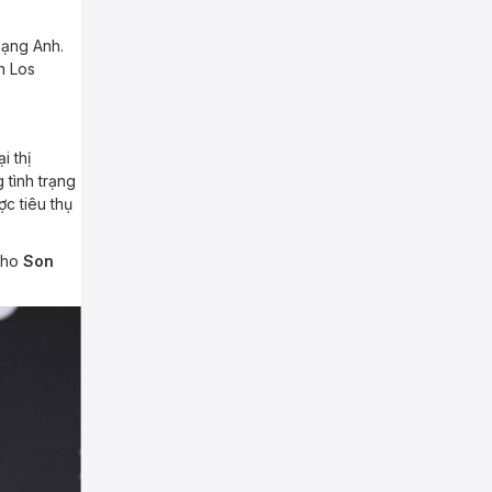
hạng Anh.
n Los
i thị
 tình trạng
c tiêu thụ
 cho
Son