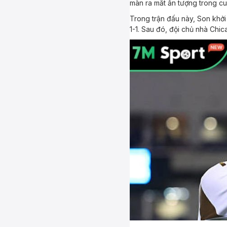
màn ra mắt ấn tượng trong cu
Trong trận đấu này, Son khởi
1-1. Sau đó, đội chủ nhà Chic