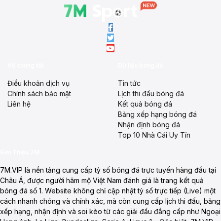
Về chúng tôi
Dữ liệu bóng đá
Điều khoản dịch vụ
Tin tức
Chính sách bảo mật
Lịch thi đấu bóng đá
Liên hệ
Kết quả bóng đá
Bảng xếp hạng bóng đá
Nhận định bóng đá
Top 10 Nhà Cái Uy Tín
Giới Thiệu 7M
7M.VIP là nền tảng cung cấp tỷ số bóng đá trực tuyến hàng đầu tại
Châu Á, được người hâm mộ Việt Nam đánh giá là trang kết quả
bóng đá số 1. Website không chỉ cập nhật tỷ số trực tiếp (Live) một
cách nhanh chóng và chính xác, mà còn cung cấp lịch thi đấu, bảng
xếp hạng, nhận định và soi kèo từ các giải đấu đẳng cấp như Ngoại