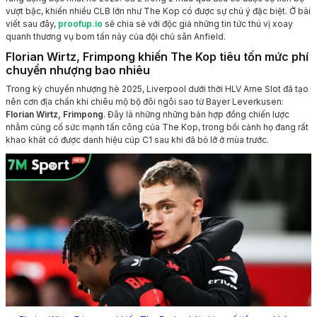
vượt bậc, khiến nhiều CLB lớn như The Kop có được sự chú ý đặc biệt. Ở bài
viết sau đây,
proofup.io
sẽ chia sẻ với độc giả những tin tức thú vị xoay
quanh thương vụ bom tấn này của đội chủ sân Anfield.
Florian Wirtz, Frimpong khiến The Kop tiêu tốn mức phí
chuyển nhượng bao nhiêu
Trong kỳ chuyển nhượng hè 2025, Liverpool dưới thời HLV Arne Slot đã tạo
nên cơn địa chấn khi chiêu mộ bộ đôi ngôi sao từ Bayer Leverkusen:
Florian Wirtz, Frimpong
. Đây là những những bản hợp đồng chiến lược
nhằm củng cố sức mạnh tấn công của The Kop, trong bối cảnh họ đang rất
khao khát có được danh hiệu cúp C1 sau khi đã bỏ lỡ ở mùa trước.