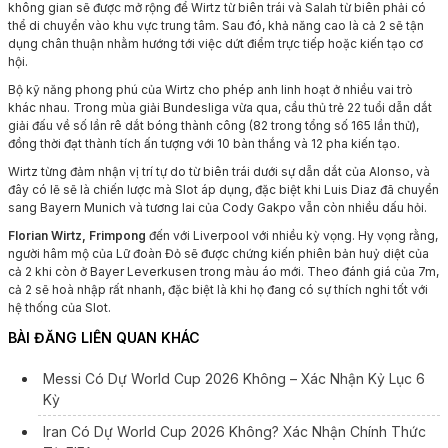
không gian sẽ được mở rộng để Wirtz từ biên trái và Salah từ biên phải có
thể di chuyển vào khu vực trung tâm. Sau đó, khả năng cao là cả 2 sẽ tận
dụng chân thuận nhằm hướng tới việc dứt điểm trực tiếp hoặc kiến tạo cơ
hội.
Bộ kỹ năng phong phú của Wirtz cho phép anh linh hoạt ở nhiều vai trò
khác nhau. Trong mùa giải Bundesliga vừa qua, cầu thủ trẻ 22 tuổi dẫn dắt
giải đấu về số lần rê dắt bóng thành công (82 trong tổng số 165 lần thử),
đồng thời đạt thành tích ấn tượng với 10 bàn thắng và 12 pha kiến tạo.
Wirtz từng đảm nhận vị trí tự do từ biên trái dưới sự dẫn dắt của Alonso, và
đây có lẽ sẽ là chiến lược mà Slot áp dụng, đặc biệt khi Luis Diaz đã chuyển
sang Bayern Munich và tương lai của Cody Gakpo vẫn còn nhiều dấu hỏi.
Florian Wirtz, Frimpong
đến với Liverpool với nhiều kỳ vọng. Hy vọng rằng,
người hâm mộ của Lữ đoàn Đỏ sẽ được chứng kiến phiên bản huỷ diệt của
cả 2 khi còn ở Bayer Leverkusen trong màu áo mới. Theo đánh giá của 7m,
cả 2 sẽ hoà nhập rất nhanh, đặc biệt là khi họ đang có sự thích nghi tốt với
hệ thống của Slot.
BÀI ĐĂNG LIÊN QUAN KHÁC
Messi Có Dự World Cup 2026 Không – Xác Nhận Kỷ Lục 6
Kỳ
Iran Có Dự World Cup 2026 Không? Xác Nhận Chính Thức