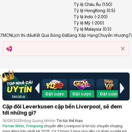
Tỷ lệ Châu Âu (1.50)
Tỷ lệ HongKong (0.5)
Tỷ lệ Indo (-2.00)
Tỷ lệ Mỹ (-200)
Tỷ lệ Malaysia (0.5)
7MCN
Lịch thi đấu
Kết Quả Bóng Đá
Bảng Xếp Hạng
Chuyển nhượng
T
Đặt cược
Đặt cược
Đặt cược
Đặt cược
Đặ
Xem tất cả
Cặp đôi Leverkusen cập bến Liverpool, sẽ đem
tới những gì?
16/08/2025
Hồng Quang Minh
in
Tin tức thể thao
Florian Wirtz, Frimpong
chuyển đến Liverpool là tin tức chuyển nhượng
rúng động bậc nhất hè 2025. Cả 2 trong 2 mùa qua đều có được sự tiến bộ