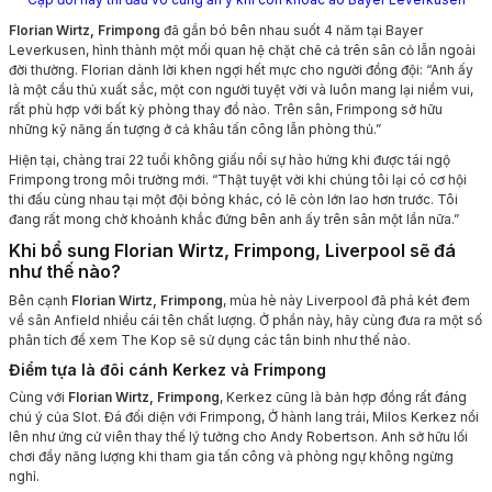
Florian Wirtz, Frimpong
đã gắn bó bên nhau suốt 4 năm tại Bayer
Leverkusen, hình thành một mối quan hệ chặt chẽ cả trên sân cỏ lẫn ngoài
đời thường. Florian dành lời khen ngợi hết mực cho người đồng đội: “Anh ấy
là một cầu thủ xuất sắc, một con người tuyệt vời và luôn mang lại niềm vui,
rất phù hợp với bất kỳ phòng thay đồ nào. Trên sân, Frimpong sở hữu
những kỹ năng ấn tượng ở cả khâu tấn công lẫn phòng thủ.”
Hiện tại, chàng trai 22 tuổi không giấu nổi sự hào hứng khi được tái ngộ
Frimpong trong môi trường mới. “Thật tuyệt vời khi chúng tôi lại có cơ hội
thi đấu cùng nhau tại một đội bóng khác, có lẽ còn lớn lao hơn trước. Tôi
đang rất mong chờ khoảnh khắc đứng bên anh ấy trên sân một lần nữa.”
Khi bổ sung Florian Wirtz, Frimpong, Liverpool sẽ đá
như thế nào?
Bên cạnh
Florian Wirtz, Frimpong
, mùa hè này Liverpool đã phá két đem
về sân Anfield nhiều cái tên chất lượng. Ở phần này, hãy cùng đưa ra một số
phân tích để xem The Kop sẽ sử dụng các tân binh như thế nào.
Điểm tựa là đôi cánh Kerkez và Frimpong
Cùng với
Florian Wirtz, Frimpong
, Kerkez cũng là bản hợp đồng rất đáng
chú ý của Slot. Đá đối diện với Frimpong, Ở hành lang trái, Milos Kerkez nổi
lên như ứng cử viên thay thế lý tưởng cho Andy Robertson. Anh sở hữu lối
chơi đầy năng lượng khi tham gia tấn công và phòng ngự không ngừng
nghỉ.