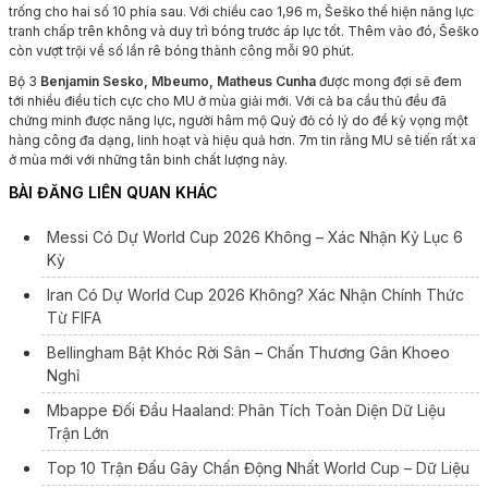
trống cho hai số 10 phía sau. Với chiều cao 1,96 m, Šeško thể hiện năng lực
tranh chấp trên không và duy trì bóng trước áp lực tốt. Thêm vào đó, Šeško
còn vượt trội về số lần rê bóng thành công mỗi 90 phút.
Bộ 3
Benjamin Sesko, Mbeumo, Matheus Cunha
được mong đợi sẽ đem
tới nhiều điều tích cực cho MU ở mùa giải mới. Với cả ba cầu thủ đều đã
chứng minh được năng lực, người hâm mộ Quỷ đỏ có lý do để kỳ vọng một
hàng công đa dạng, linh hoạt và hiệu quả hơn. 7m tin rằng MU sẽ tiến rất xa
ở mùa mới với những tân binh chất lượng này.
BÀI ĐĂNG LIÊN QUAN KHÁC
Messi Có Dự World Cup 2026 Không – Xác Nhận Kỷ Lục 6
Kỳ
Iran Có Dự World Cup 2026 Không? Xác Nhận Chính Thức
Từ FIFA
Bellingham Bật Khóc Rời Sân – Chấn Thương Gân Khoeo
Nghỉ
Mbappe Đối Đầu Haaland: Phân Tích Toàn Diện Dữ Liệu
Trận Lớn
Top 10 Trận Đấu Gây Chấn Động Nhất World Cup – Dữ Liệu