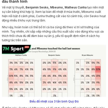
đầu thành hình
Về mặt lý thuyết,
Benjamin Sesko, Mbeumo, Matheus Cunha
tạo nên một
sự cân bằng khá hợp lý. Xem lại bản đồ nhiệt ở mùa trước, Mbeumo xuất
hiện nổi bật ở cánh phải, Cunha thường cắt vào từ cánh trái, còn Sesko hoạt
động nhiều ở khu vực trung tâm.
Như vậy, hoàn toàn có thể bố trí cả ba cùng đá theo vị trí sở trường của
mình. Tuy nhiên, chỉ sắp xếp những cầu thủ xuất sắc vào đúng khu vực ưa
thích thôi chưa đủ để đảm bảo sự ăn ý, yếu tố quyết định nằm ở cách họ
tương tác trên sân.
Biểu đồ nhiệt của 3 tân binh Quỷ Đỏ