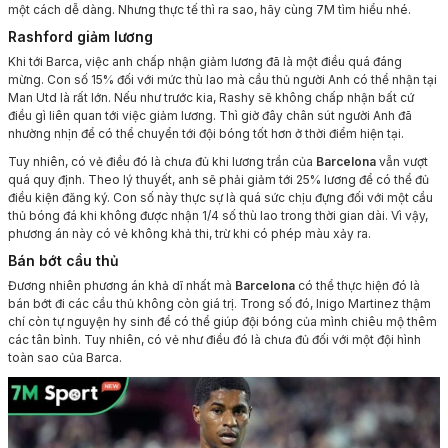
một cách dễ dàng. Nhưng thực tế thì ra sao, hãy cùng 7M tìm hiểu nhé.
Rashford giảm lương
Khi tới Barca, việc anh chấp nhận giảm lương đã là một điều quá đáng
mừng. Con số 15% đối với mức thù lao mà cầu thủ người Anh có thể nhận tại
Man Utd là rất lớn. Nếu như trước kia, Rashy sẽ không chấp nhận bất cứ
điều gì liên quan tới việc giảm lương. Thì giờ đây chân sút người Anh đã
nhường nhịn để có thể chuyển tới đội bóng tốt hơn ở thời điểm hiện tại.
Tuy nhiên, có vẻ điều đó là chưa đủ khi lương trần của
Barcelona
vẫn vượt
quá quy định. Theo lý thuyết, anh sẽ phải giảm tới 25% lương để có thể đủ
điều kiện đăng ký. Con số này thực sự là quá sức chịu đựng đối với một cầu
thủ bóng đá khi không được nhận 1/4 số thù lao trong thời gian dài. Vì vậy,
phương án này có vẻ không khả thi, trừ khi có phép màu xảy ra.
Bán bớt cầu thủ
Đương nhiên phương án khả dĩ nhất mà
Barcelona
có thể thực hiện đó là
bán bớt đi các cầu thủ không còn giá trị. Trong số đó, Inigo Martinez thậm
chí còn tự nguyện hy sinh để có thể giúp đội bóng của mình chiêu mộ thêm
các tân bình. Tuy nhiên, có vẻ như điều đó là chưa đủ đối với một đội hình
toàn sao của Barca.