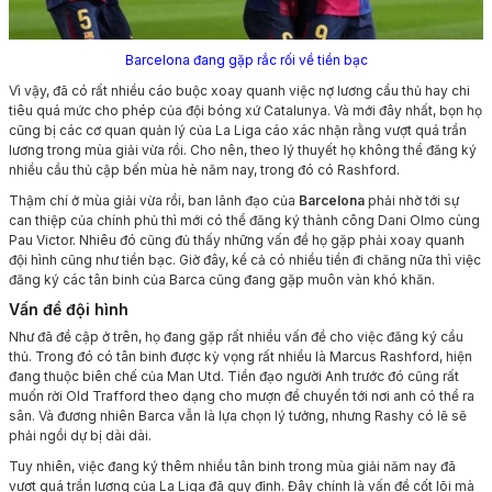
Barcelona đang gặp rắc rối về tiền bạc
Vì vậy, đã có rất nhiều cáo buộc xoay quanh việc nợ lương cầu thủ hay chi
tiêu quá mức cho phép của đội bóng xứ Catalunya. Và mới đây nhất, bọn họ
cũng bị các cơ quan quản lý của La Liga cáo xác nhận rằng vượt quá trần
lương trong mùa giải vừa rồi. Cho nên, theo lý thuyết họ không thể đăng ký
nhiều cầu thủ cập bến mùa hè năm nay, trong đó có Rashford.
Thậm chí ở mùa giải vừa rồi, ban lãnh đạo của
Barcelona
phải nhờ tới sự
can thiệp của chính phủ thì mới có thể đăng ký thành công Dani Olmo cùng
Pau Victor. Nhiêu đó cũng đủ thấy những vấn đề họ gặp phải xoay quanh
đội hình cũng như tiền bạc. Giờ đây, kể cả có nhiều tiền đi chăng nữa thì việc
đăng ký các tân binh của Barca cũng đang gặp muôn vàn khó khăn.
Vấn đề đội hình
Như đã đề cập ở trên, họ đang gặp rất nhiều vấn đề cho việc đăng ký cầu
thủ. Trong đó có tân binh được kỳ vọng rất nhiều là Marcus Rashford, hiện
đang thuộc biên chế của Man Utd. Tiền đạo người Anh trước đó cũng rất
muốn rời Old Trafford theo dạng cho mượn để chuyển tới nơi anh có thể ra
sân. Và đương nhiên Barca vẫn là lựa chọn lý tưởng, nhưng Rashy có lẽ sẽ
phải ngồi dự bị dài dài.
Tuy nhiên, việc đang ký thêm nhiều tân binh trong mùa giải năm nay đã
vượt quá trần lương của La Liga đã quy định. Đây chính là vấn đề cốt lõi mà