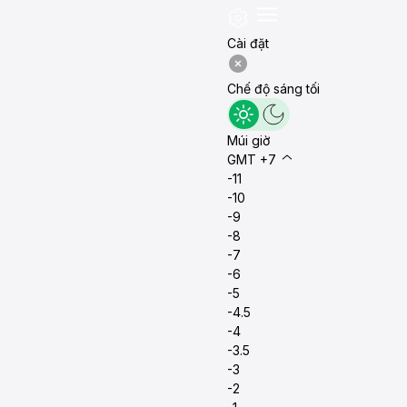
Cài đặt
Chế độ sáng tối
Múi giờ
GMT +7
-11
-10
-9
-8
-7
-6
-5
-4.5
-4
-3.5
-3
-2