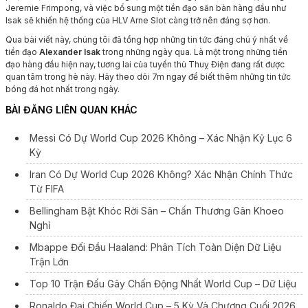
Jeremie Frimpong, và việc bổ sung một tiền đạo săn bàn hàng đầu như
Isak sẽ khiến hệ thống của HLV Arne Slot càng trở nên đáng sợ hơn.
Qua bài viết này, chúng tôi đã tổng hợp những tin tức đáng chú ý nhất về
tiền đạo
Alexander Isak
trong những ngày qua. Là một trong những tiền
đạo hàng đầu hiện nay, tương lai của tuyển thủ Thuỵ Điện đang rất được
quan tâm trong hè này. Hãy theo dõi 7m ngay để biết thêm những tin tức
bóng đá hot nhất trong ngày.
BÀI ĐĂNG LIÊN QUAN KHÁC
Messi Có Dự World Cup 2026 Không – Xác Nhận Kỷ Lục 6
Kỳ
Iran Có Dự World Cup 2026 Không? Xác Nhận Chính Thức
Từ FIFA
Bellingham Bật Khóc Rời Sân – Chấn Thương Gân Khoeo
Nghỉ
Mbappe Đối Đầu Haaland: Phân Tích Toàn Diện Dữ Liệu
Trận Lớn
Top 10 Trận Đấu Gây Chấn Động Nhất World Cup – Dữ Liệu
Ronaldo Đại Chiến World Cup – 5 Kỳ Và Chương Cuối 2026