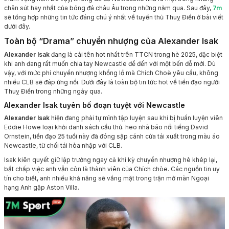
chân sút hay nhất của bóng đá châu Âu trong những năm qua. Sau đây,
7m
sẽ tổng hợp những tin tức đáng chú ý nhất về tuyển thủ Thuỵ Điển ở bài viết
dưới đây.
Toàn bộ “Drama” chuyển nhượng của Alexander Isak
Alexander Isak
đang là cái tên hot nhất trên TTCN trong hè 2025, đặc biệt
khi anh đang rất muốn chia tay Newcastle để đến với một bến đỗ mới. Dù
vậy, với mức phí chuyển nhượng khổng lồ mà Chích Choè yêu cầu, không
nhiều CLB sẽ đáp ứng nổi. Dưới đây là toàn bộ tin tức hot về tiền đạo người
Thuỵ Điển trong những ngày qua.
Alexander Isak tuyên bố đoạn tuyệt với Newcastle
Alexander Isak
hiện đang phải tự mình tập luyện sau khi bị huấn luyện viên
Eddie Howe loại khỏi danh sách cầu thủ. heo nhà báo nổi tiếng David
Ornstein, tiền đạo 25 tuổi này đã đóng sập cánh cửa tái xuất trong màu áo
Newcastle, từ chối tái hòa nhập với CLB.
Isak kiên quyết giữ lập trường ngay cả khi kỳ chuyển nhượng hè khép lại,
bất chấp việc anh vẫn còn là thành viên của Chích chòe. Các nguồn tin uy
tín cho biết, anh nhiều khả năng sẽ vắng mặt trong trận mở màn Ngoại
hạng Anh gặp Aston Villa.