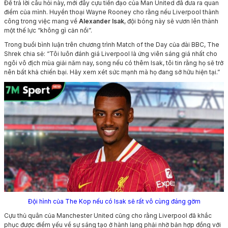
Để trả lời câu hỏi này, mới đây cựu tiền đạo của Man United đã đưa ra quan
điểm của mình. Huyền thoại Wayne Rooney cho rằng nếu Liverpool thành
công trong việc mang về
Alexander Isak
, đội bóng này sẽ vươn lên thành
một thế lực “không gì cản nổi”.
Trong buổi bình luận trên chương trình Match of the Day của đài BBC, The
Shrek chia sẻ: “Tôi luôn đánh giá Liverpool là ứng viên sáng giá nhất cho
ngôi vô địch mùa giải năm nay, song nếu có thêm Isak, tôi tin rằng họ sẽ trở
nên bất khả chiến bại. Hãy xem xét sức mạnh mà họ đang sở hữu hiện tại.”
Đội hình của The Kop nếu có Isak sẽ rất vô cùng đáng gờm
Cựu thủ quân của Manchester United cũng cho rằng Liverpool đã khắc
phục được điểm yếu về sự sáng tạo ở hành lang phải nhờ bản hợp đồng với