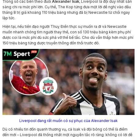
Trong số các bên theo đuổi
Alexander Isak
, Liverpool là đội duy nhất sẵn
sàng chi ra mức phí lớn. Cụ thể, The Kop từng đưa một lời đề nghị vào đầu
tháng 8 trị giá khoảng 110 triệu bảng nhưng đã bị Newcastle từ chối ngay
lập tức.
Hiện tại, nếu tiền đạo người Thuỵ Điển thực sự muốn ra đi và Newcastle
muốn nhanh chóng tìm người thay thế, con số 130 triệu bảng kèm phụ phí
được coi là mức phí đủ sức phá vỡ thế bế tắc. Cho dù vẫn thấp hơn mức phí
150 triệu bảng từng được truyền thông đồn thổi trước đó.
Liverpool đang rất muốn có sự phục của Alexander Isak
Dù có nhiều tin đồn quanh thương vụ, cả Isak và đội bóng có thể là điểm
đến mới – Liverpool đã thống nhất một nguyên tắc rõ ràng: không có lời đề