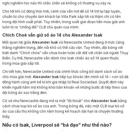
nghị nghiêm túc nào thì chắc chắn sẽ không có thương vụ xảy ra.
Cho tới khi có động thái mới, cánh cửa vẫn mở để số 14 trở lại tập luyện,
chuẩn bị cho chuyến làm khách tại Villa Park sắp tới và thậm chí có tên
trong đội hình xuất phát. Tuy nhiên, trong suốt giai đoạn tiền mùa giải anh
luôn tỏ ra “chống đối” CLB chủ quản của mình.
Chích Choè vẫn giữ số áo 14 cho Alexander Isak
Mối quan hệ giữa
Alexander Isak
và Newcastle United đang ở mức căng
thẳng nghiêm trọng, đến nỗi khó có thể cứu vãn. Tuy nhiên, đội bóng với
biệt danh “Chích chòe” vẫn chưa hoàn toàn cắt đứt với chân sút người Thụy
Điển. Cụ thể, Newcastle vẫn dành cho Isak chiếc áo số 14 quen thuộc
trong mùa giải sắp tới.
Chi tiết hơn, Newcastle United vừa chính thức công bố danh sách số áo
cho mùa giải mới.
Alexander Isak
tiếp tục khoác lên mình số 14 – con số đã
đồng hành cùng anh kể từ khi gia nhập từ Real Sociedad. Quyết định này
khiến người hâm mộ không khỏi băn khoăn về những bước đi tiếp theo của
đội bóng áo sọc trắng đen.
Có vẻ như Newcastle đang mở ra một “lối thoát” cho
Alexander Isak
bằng
cách chưa loại bỏ số áo của anh. Trong bóng đá, việc một CLB loại bỏ số
áo của cầu thủ không còn nằm trong kế hoạch dài hạn là chuyện thường
thấy.
Nếu có Isak, Liverpool sẽ “bá đạo” như thế nào?