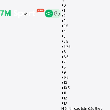
-1
+0
+1
+2
+3
+3.5
+4
+5
+5.5
+5.75
+6
+6.5
+7
+8
+9
+9.5
+10
+10.5
+11
+12
+13
Hiển thị các trận đấu theo