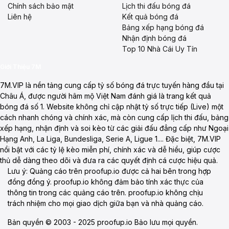
Chính sách bảo mật
Lịch thi đấu bóng đá
Liên hệ
Kết quả bóng đá
Bảng xếp hạng bóng đá
Nhận định bóng đá
Top 10 Nhà Cái Uy Tín
Giới Thiệu 7M
7M.VIP là nền tảng cung cấp tỷ số bóng đá trực tuyến hàng đầu tại
Châu Á, được người hâm mộ Việt Nam đánh giá là trang kết quả
bóng đá số 1. Website không chỉ cập nhật tỷ số trực tiếp (Live) một
cách nhanh chóng và chính xác, mà còn cung cấp lịch thi đấu, bảng
xếp hạng, nhận định và soi kèo từ các giải đấu đẳng cấp như Ngoại
Hạng Anh, La Liga, Bundesliga, Serie A, Ligue 1.... Đặc biệt, 7M.VIP
nổi bật với các tỷ lệ kèo miễn phí, chính xác và dễ hiểu, giúp cược
thủ dễ dàng theo dõi và đưa ra các quyết định cá cược hiệu quả.
Lưu ý: Quảng cáo trên proofup.io được cả hai bên trong hợp
đồng đồng ý. proofup.io không đảm bảo tính xác thực của
thông tin trong các quảng cáo trên. proofup.io không chịu
trách nhiệm cho mọi giao dịch giữa bạn và nhà quảng cáo.
Bản quyền © 2003 - 2025 proofup.io Bảo lưu mọi quyền.