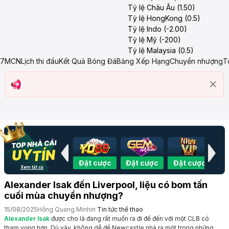
Tỷ lệ Châu Âu (1.50)
Tỷ lệ HongKong (0.5)
Tỷ lệ Indo (-2.00)
Tỷ lệ Mỹ (-200)
Tỷ lệ Malaysia (0.5)
7MCN
Lịch thi đấu
Kết Quả Bóng Đá
Bảng Xếp Hạng
Chuyển nhượng
T
Đặt cược
Đặt cược
Đặt cược
Đặt cược
Đặ
Xem tất cả
Alexander Isak đến Liverpool, liệu có bom tấn
cuối mùa chuyển nhượng?
15/08/2025
Hồng Quang Minh
in
Tin tức thể thao
Alexander Isak
được cho là đang rất muốn ra đi để đến với một CLB có
tham vọng hơn. Dù vậy, không dễ để Newcastle nhả ra một trong những