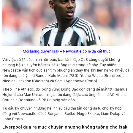
Mối lương duyên Isak – Newcastle có lẽ đã kết thúc
Với việc số 14 của mình nổi loạn, ban lãnh đạo CLB cũng quyết không
nhượng bộ khi tuyên bố Isak sẽ không ra đi trong hè này. Tuy nhiên,
Newcastle vẫn tích cực săn tìm phương án thay thế, khi liên hệ với nhiều cái
tên đáng chú ý như Randal Kolo Muani (PSG), Yoane Wissa (Brentford),
Nicolas Jackson (Chelsea) và Samu Aghehowa (Porto).
Theo The Athletic, đội bóng vùng Đông Bắc còn đang để mắt tới Rasmus
Hojlund của Man United – mục tiêu đang được các ông lớn như AC Milan,
Borussia Dortmund và RB Leipzig săn đón.
Từ đầu kỳ chuyển nhượng hè, nhiều cầu thủ tấn công đã từ chối ký hợp
đồng với Newcastle, đó là Benjamin Šeško, Hugo Ekitike, Liam Delap và
João Pedro.
Liverpool đưa ra mức chuyển nhượng không tưởng cho Isak