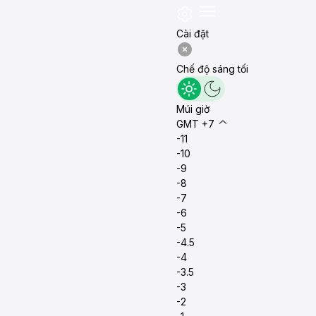
Cài đặt
Chế độ sáng tối
Múi giờ
GMT +7
-11
-10
-9
-8
-7
-6
-5
-4.5
-4
-3.5
-3
-2