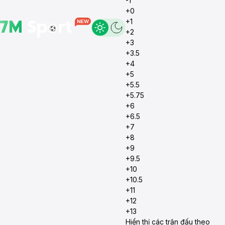
-1
+0
+1
+2
+3
+3.5
+4
+5
+5.5
+5.75
+6
+6.5
+7
+8
+9
+9.5
+10
+10.5
+11
+12
+13
Hiển thị các trận đấu theo