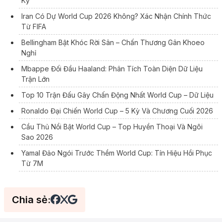
Kỳ
Iran Có Dự World Cup 2026 Không? Xác Nhận Chính Thức
Từ FIFA
Bellingham Bật Khóc Rời Sân – Chấn Thương Gân Khoeo
Nghỉ
Mbappe Đối Đầu Haaland: Phân Tích Toàn Diện Dữ Liệu
Trận Lớn
Top 10 Trận Đấu Gây Chấn Động Nhất World Cup – Dữ Liệu
Ronaldo Đại Chiến World Cup – 5 Kỳ Và Chương Cuối 2026
Cầu Thủ Nổi Bật World Cup – Top Huyền Thoại Và Ngôi
Sao 2026
Yamal Đảo Ngói Trước Thềm World Cup: Tín Hiệu Hồi Phục
Từ 7M
Chia sẻ: