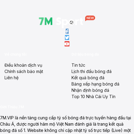
Về chúng tôi
Dữ liệu bóng đá
Điều khoản dịch vụ
Tin tức
Chính sách bảo mật
Lịch thi đấu bóng đá
Liên hệ
Kết quả bóng đá
Bảng xếp hạng bóng đá
Nhận định bóng đá
Top 10 Nhà Cái Uy Tín
Giới Thiệu 7M
7M.VIP là nền tảng cung cấp tỷ số bóng đá trực tuyến hàng đầu tại
Châu Á, được người hâm mộ Việt Nam đánh giá là trang kết quả
bóng đá số 1. Website không chỉ cập nhật tỷ số trực tiếp (Live) một