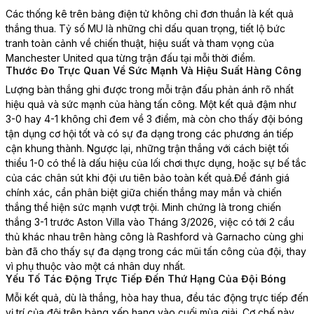
Các thống kê trên bảng điện tử không chỉ đơn thuần là kết quả
thắng thua. Tỷ số MU là những chỉ dấu quan trọng, tiết lộ bức
tranh toàn cảnh về chiến thuật, hiệu suất và tham vọng của
Manchester United qua từng trận đấu tại mỗi thời điểm.
Thước Đo Trực Quan Về Sức Mạnh Và Hiệu Suất Hàng Công
Lượng bàn thắng ghi được trong mỗi trận đấu phản ánh rõ nhất
hiệu quả và sức mạnh của hàng tấn công. Một kết quả đậm như
3-0 hay 4-1 không chỉ đem về 3 điểm, mà còn cho thấy đội bóng
tận dụng cơ hội tốt và có sự đa dạng trong các phương án tiếp
cận khung thành. Ngược lại, những trận thắng với cách biệt tối
thiểu 1-0 có thể là dấu hiệu của lối chơi thực dụng, hoặc sự bế tắc
của các chân sút khi đội ưu tiên bảo toàn kết quả.
Để đánh giá
chính xác, cần phân biệt giữa chiến thắng may mắn và chiến
thắng thể hiện sức mạnh vượt trội. Minh chứng là trong chiến
thắng 3-1 trước Aston Villa vào Tháng 3/2026, việc có tới 2 cầu
thủ khác nhau trên hàng công là Rashford và Garnacho cùng ghi
bàn đã cho thấy sự đa dạng trong các mũi tấn công của đội, thay
vì phụ thuộc vào một cá nhân duy nhất.
Yếu Tố Tác Động Trực Tiếp Đến Thứ Hạng Của Đội Bóng
Mỗi kết quả, dù là thắng, hòa hay thua, đều tác động trực tiếp đến
vị trí của đội trên bảng xếp hạng vào cuối mùa giải. Cơ chế này