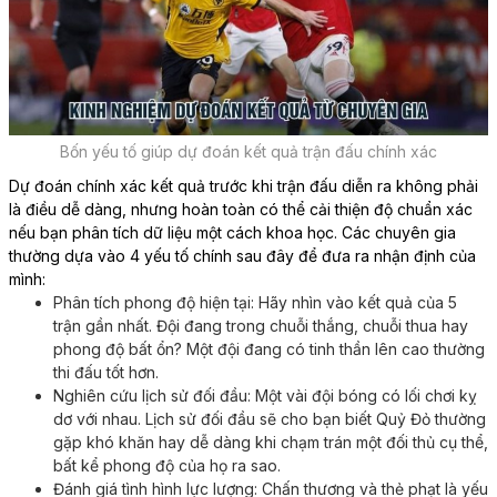
Bốn yếu tố giúp dự đoán kết quả trận đấu chính xác
Dự đoán chính xác kết quả trước khi trận đấu diễn ra không phải
là điều dễ dàng, nhưng hoàn toàn có thể cải thiện độ chuẩn xác
nếu bạn phân tích dữ liệu một cách khoa học. Các chuyên gia
thường dựa vào 4 yếu tố chính sau đây để đưa ra nhận định của
mình:
Phân tích phong độ hiện tại: Hãy nhìn vào kết quả của 5
trận gần nhất. Đội đang trong chuỗi thắng, chuỗi thua hay
phong độ bất ổn? Một đội đang có tinh thần lên cao thường
thi đấu tốt hơn.
Nghiên cứu lịch sử đối đầu: Một vài đội bóng có lối chơi kỵ
dơ với nhau. Lịch sử đối đầu sẽ cho bạn biết Quỷ Đỏ thường
gặp khó khăn hay dễ dàng khi chạm trán một đối thủ cụ thể,
bất kể phong độ của họ ra sao.
Đánh giá tình hình lực lượng: Chấn thương và thẻ phạt là yếu